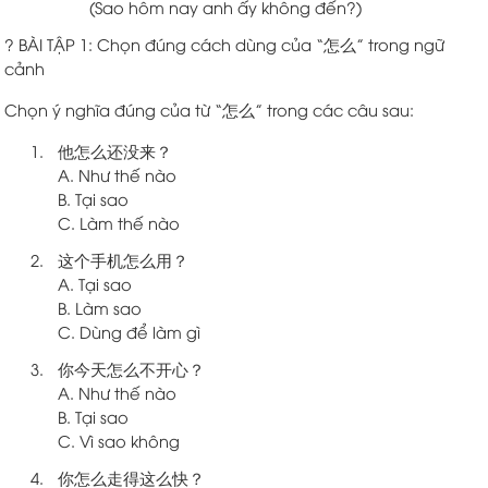
(Sao hôm nay anh ấy không đến?)
? BÀI TẬP 1: Chọn đúng cách dùng của “怎么” trong ngữ
cảnh
Chọn ý nghĩa đúng của từ “怎么” trong các câu sau:
他怎么还没来？
A. Như thế nào
B. Tại sao
C. Làm thế nào
这个手机怎么用？
A. Tại sao
B. Làm sao
C. Dùng để làm gì
你今天怎么不开心？
A. Như thế nào
B. Tại sao
C. Vì sao không
你怎么走得这么快？