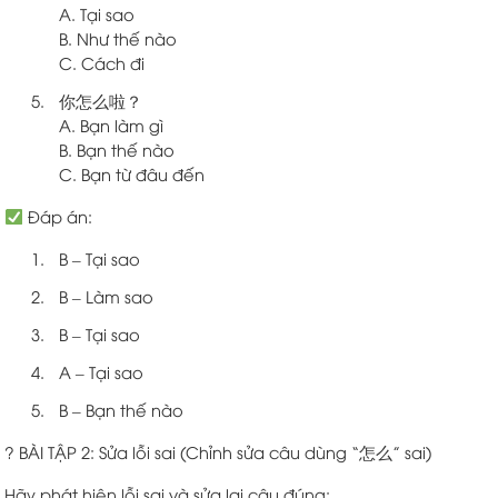
A. Tại sao
B. Như thế nào
C. Cách đi
你怎么啦？
A. Bạn làm gì
B. Bạn thế nào
C. Bạn từ đâu đến
Đáp án:
B – Tại sao
B – Làm sao
B – Tại sao
A – Tại sao
B – Bạn thế nào
? BÀI TẬP 2: Sửa lỗi sai (Chỉnh sửa câu dùng “怎么” sai)
Hãy phát hiện lỗi sai và sửa lại câu đúng: