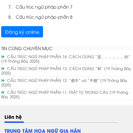
Cấu trúc ngữ pháp phần 7
Cấu trúc ngữ pháp phần 8
Đăng ký online
TIN CÙNG CHUYÊN MỤC
CẤU TRÚC NGỮ PHÁP PHẦN 14: CÁCH DÙNG “是。。。。。。的”
(19 Tháng Bảy, 2025)
CẤU TRÚC NGỮ PHÁP PHẦN 13: CÁCH DÙNG “和”
(19 Tháng Bảy,
2025)
CẤU TRÚC NGỮ PHÁP PHẦN 12: “都不” và “不都”
(19 Tháng Bảy,
2025)
CẤU TRÚC NGỮ PHÁP PHẦN 11: TRẬT TỰ TRONG CÂU
(19 Tháng
Bảy, 2025)
Liên hệ
TRUNG TÂM HOA NGỮ GIA HÂN