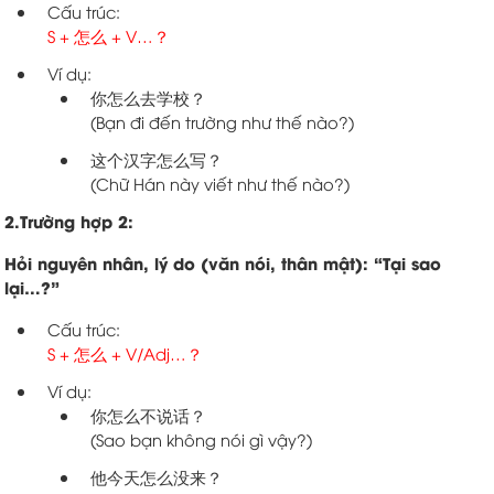
Cấu trúc:
S + 怎么 + V…？
Ví dụ:
你怎么去学校？
(Bạn đi đến trường như thế nào?)
这个汉字怎么写？
(Chữ Hán này viết như thế nào?)
2.
Trường hợp 2:
Hỏi nguyên nhân, lý do (văn nói, thân mật): “Tại sao
lại…?”
Cấu trúc:
S + 怎么 + V/Adj…？
Ví dụ:
你怎么不说话？
(Sao bạn không nói gì vậy?)
他今天怎么没来？