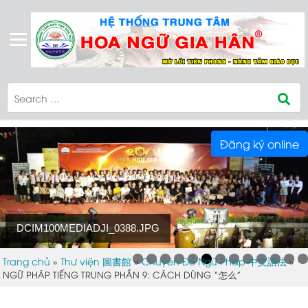
Đăng ký online
DCIM100MEDIADJI_0388.JPG
Trang chủ
Thư viện 圖書館
Chuyên Đề Ngữ Pháp 中文語法
»
»
»
NGỮ PHÁP TIẾNG TRUNG PHẦN 9: CÁCH DÙNG “怎么”