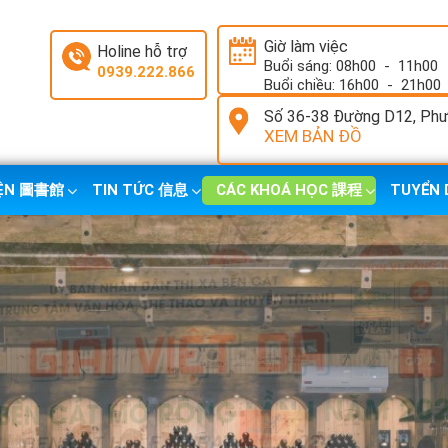
Giờ làm việc
Holine hỗ trợ
Buổi sáng: 08h00
-
11h00
0939.222.866
Buổi chiều: 16h00
-
21h00
Số 36-38 Đường D12, Phườ
XEM BẢN ĐỒ
IỆN 圖書館
TIN TỨC 信息
CÁC KHOÁ HỌC 課程
TUYỂN