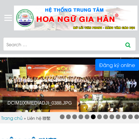
Đăng ký online
DCIM100MEDIADJI_0388.JPG
Trang chủ
»
Liên hệ 聯繫