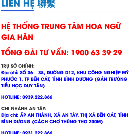
LIÊN HỆ 聯繫
HỆ THỐNG TRUNG TÂM HOA NGỮ
GIA HÂN
TỔNG ĐÀI TƯ VẤN: 1900 63 39 29
TRỤ SỞ CHÍNH:
Địa chỉ: SỐ 36 – 38, ĐƯỜNG D12, KHU CÔNG NGHIỆP MỸ
PHƯỚC 1, TP BẾN CÁT, TỈNH BÌNH DƯƠNG (GẦN TRƯỜNG
TIỂU HỌC DUY TÂN)
HOTLINE: 0939.222.866
CHI NHÁNH AN TÂY:
Địa chỉ: ẤP AN THÀNH, XÃ AN TÂY, THỊ XÃ BẾN CÁT, TỈNH
BÌNH DƯƠNG (CÁCH CHỢ THÙNG THƠ 200M)
HOTLINE: 0931.222.866