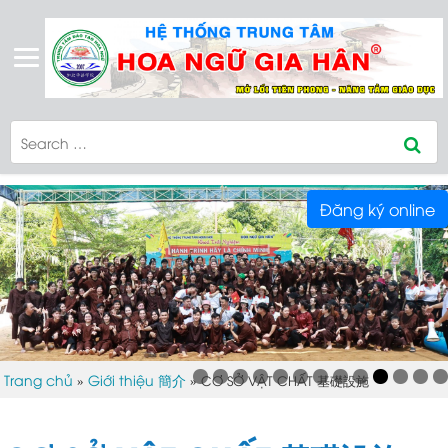
Đăng ký online
Trang chủ
Giới thiệu 簡介
»
»
CƠ SỞ VẬT CHẤT 基礎設施