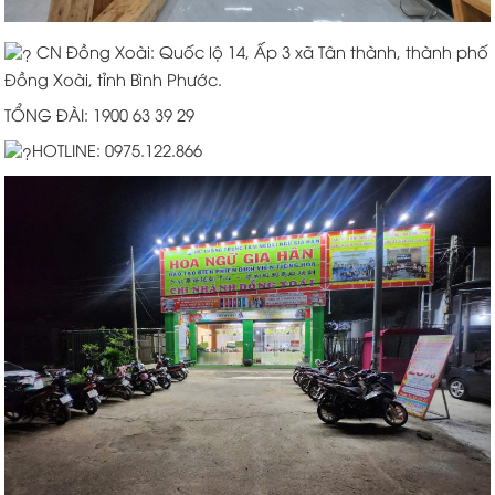
CN Đồng Xoài: Quốc lộ 14, Ấp 3 xã Tân thành, thành phố
Đồng Xoài, tỉnh Bình Phước.
TỔNG ĐÀI: 1900 63 39 29
HOTLINE: 0975.122.866