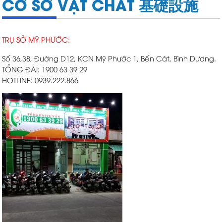
CƠ SỞ VẬT CHẤT 基礎設施
TRỤ SỞ MỸ PHƯỚC:
Số 36,38, Đường D12, KCN Mỹ Phước 1, Bến Cát, Bình Dương.
TỔNG ĐÀI: 1900 63 39 29
HOTLINE: 0939.222.866