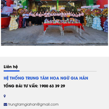
Liên hệ
HỆ THỐNG TRUNG TÂM HOA NGỮ GIA HÂN
TỔNG ĐÀI TƯ VẤN: 1900 63 39 29
trungtamgiahan@gmail.com