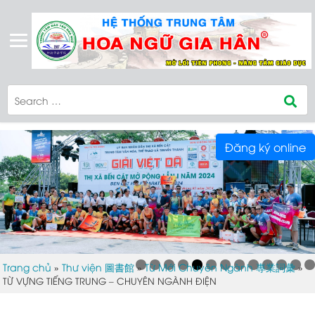
Đăng ký online
Trang chủ
Thư viện 圖書館
Từ Mới Chuyên Ngành 專業詞彙
»
»
»
TỪ VỰNG TIẾNG TRUNG – CHUYÊN NGÀNH ĐIỆN