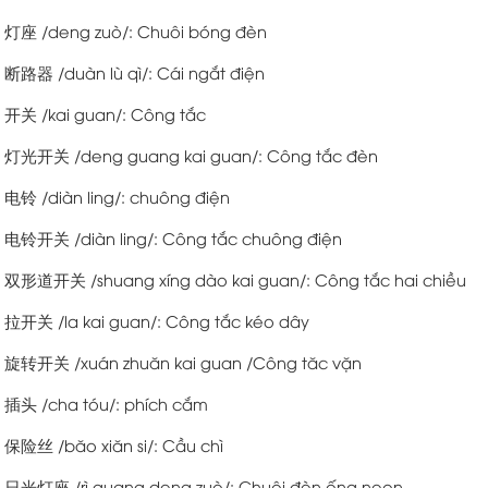
灯座 /deng zuò/: Chuôi bóng đèn
断路器 /duàn lù qì/: Cái ngắt điện
开关 /kai guan/: Công tắc
灯光开关 /deng guang kai guan/: Công tắc đèn
电铃 /diàn ling/: chuông điện
电铃开关 /diàn ling/: Công tắc chuông điện
双形道开关 /shuang xíng dào kai guan/: Công tắc hai chiều
拉开关 /la kai guan/: Công tắc kéo dây
旋转开关 /xuán zhuăn kai guan /Công tăc vặn
插头 /cha tóu/: phích cắm
保险丝 /băo xiăn si/: Cầu chì
日光灯座 /rì guang deng zuò/: Chuôi đèn ống neon