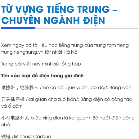
TỪ VỰNG TIẾNG TRUNG –
CHUYÊN NGÀNH ĐIỆN
Xem ngay bộ
tài liệu học tiếng trung
của
trung tam tieng
trung
tiengtrung.vn tốt nhất Hà Nội
Trong bài viết này mình sẽ tổng hợp
Tên các loại đồ điện trong gia đình
摩擦带，绝缘胶带 /mó ca dài , jué yuán jiao dài/: Băng dán
开关插座板 /kai guan cha zuò băn/: Bảng điện có công tắc
và ổ cắm
小型电路开关 /xiăo xíng diàn lù kai guan/: Bộ ngắt điện dòng
nhỏ
铁锤 /tiĕ chuí/: Cái búa