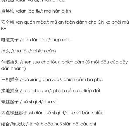
点烙铁 /diăn lào tiĕ/: mỏ hàn điện
安全帽 /an quán mào/: mũ an toàn dành cho CN ko phải mủ
BH
电缆夹子 /diàn lăn jiá zi/: nẹp cáp
插头 /cha tóu/: phích cắm
伸缩插头 /shen suo cha tóu/: phích cắm (ở một đầu của dây
dẫn nhánh)
三相插座 /san xiang cha zuò/: phích cắm ba pha
接地插座 /jie dì cha zuò/: phích cắm có tiếp đất
螺丝起子 /luó si qĭ zi/: tua vít
四点螺丝起子 /sì diăn luó si qĭ zi/: tua vít bốn chiều
结合/导火线 /jié hé /: dăo huǒ xiàn nối cầu chì