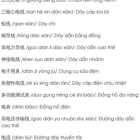
三核心电线 /san hé xin diàn xiàn/: Dây cáp ba lõi
铅线 /qian xiàn/: Dây chì
铜导线 /tóng dăo xiàn/: Dây dẫn bằng đồng
高电力导线 /gao diàn lì dăo xiàn/: Dây dẫn cao thế
伸缩电线 /shen suo diàn xiàn/: Dây dẫn nhánh
电子用具 /diàn zi yòng jù/: Dụng cụ sửa điện
热塑性电缆 /rè sù xìng diàn lăn/: Dây cáp điện chịu nhiệt
多功能测试表 /duo gong néng cè shì biăo/: Đồng hồ đa năng
电表 /diàn biăo/: Đồng hồ điện
高电压传输线 /gao diàn ya chuán shū xiàn/: Đường dây dẫn
cao thế
电流 /diàn liú/: Đường dây truyền tải