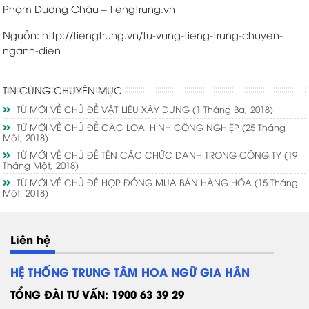
Phạm Dương Châu – tiengtrung.vn
Nguồn:
http://tiengtrung.vn/tu-vung-tieng-trung-chuyen-
nganh-dien
TIN CÙNG CHUYÊN MỤC
TỪ MỚI VỀ CHỦ ĐỀ VẬT LIỆU XÂY DỰNG
(1 Tháng Ba, 2018)
TỪ MỚI VỀ CHỦ ĐỀ CÁC LỌAI HÌNH CÔNG NGHIỆP
(25 Tháng
Một, 2018)
TỪ MỚI VỀ CHỦ ĐỀ TÊN CÁC CHỨC DANH TRONG CÔNG TY
(19
Tháng Một, 2018)
TỪ MỚI VỀ CHỦ ĐỀ HỢP ĐỒNG MUA BÁN HÀNG HÓA
(15 Tháng
Một, 2018)
Liên hệ
HỆ THỐNG TRUNG TÂM HOA NGỮ GIA HÂN
TỔNG ĐÀI TƯ VẤN: 1900 63 39 29