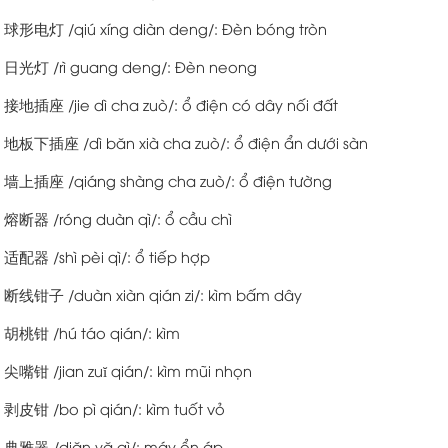
球形电灯 /qiú xíng diàn deng/: Đèn bóng tròn
日光灯 /rì guang deng/: Đèn neong
接地插座 /jie dì cha zuò/: ổ điện có dây nối đất
地板下插座 /dì băn xià cha zuò/: ổ điện ẩn dưới sàn
墙上插座 /qiáng shàng cha zuò/: ổ điện tường
熔断器 /róng duàn qì/: ổ cầu chì
适配器 /shì pèi qì/: ổ tiếp hợp
断线钳子 /duàn xiàn qián zi/: kìm bấm dây
胡桃钳 /hú táo qián/: kìm
尖嘴钳 /jian zuĭ qián/: kìm mũi nhọn
剥皮钳 /bo pì qián/: kìm tuốt vỏ
典雅器 /diăn yă qì/: máy ổn áp