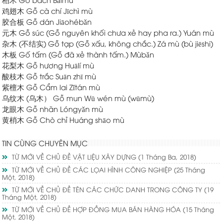
鸡翅木 Gỗ cà chí
Jīchì mù
胶合板 Gỗ dán
Jiāohébǎn
元木 Gỗ súc (Gỗ nguyên khối chưa xẻ hay pha ra.)
Yuán mù
杂木 (不结实) Gỗ tạp (Gỗ xấu, không chắc.)
Zá mù (bù jiēshi)
木板 Gố tấm (Gỗ đã xẻ thành tấm.)
Mùbǎn
花梨木 Gỗ hương
Huālí mù
酸枝木 Gỗ trắc
Suān zhī mù
紫檀木 Gỗ Cẩm lai
Zǐtán mù
乌纹木 (乌木） Gỗ mun
Wū wén mù (wūmù)
龙眼木 Gỗ nhãn
Lóngyǎn mù
黄梢木 Gỗ Chò chỉ
Huáng shāo mù
TIN CÙNG CHUYÊN MỤC
TỪ MỚI VỀ CHỦ ĐỀ VẬT LIỆU XÂY DỰNG
(1 Tháng Ba, 2018)
TỪ MỚI VỀ CHỦ ĐỀ CÁC LỌAI HÌNH CÔNG NGHIỆP
(25 Tháng
Một, 2018)
TỪ MỚI VỀ CHỦ ĐỀ TÊN CÁC CHỨC DANH TRONG CÔNG TY
(19
Tháng Một, 2018)
TỪ MỚI VỀ CHỦ ĐỀ HỢP ĐỒNG MUA BÁN HÀNG HÓA
(15 Tháng
Một, 2018)