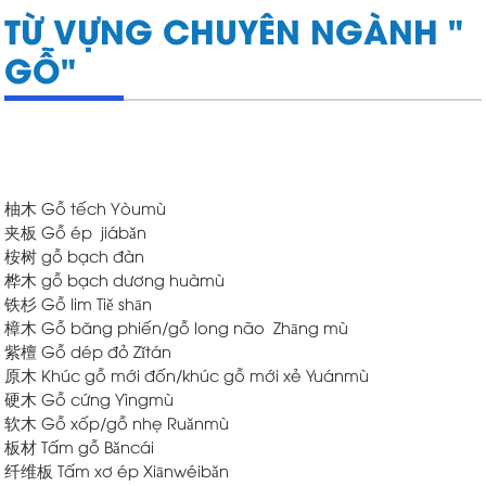
TỪ VỰNG CHUYÊN NGÀNH "
GỖ"
柚木 Gỗ tếch Yòumù
夹板 Gỗ ép jiábǎn
桉树 gỗ bạch đàn
桦木 gỗ bạch dương huàmù
铁杉 Gỗ lim Tiě shān
樟木 Gỗ băng phiến/gỗ long não Zhāng mù
紫檀 Gỗ dép đỏ Zǐtán
原木 Khúc gỗ mới đốn/khúc gỗ mới xẻ
Yuánmù
硬木 Gỗ cứng
Yìngmù
软木 Gỗ xốp/gỗ nhẹ
Ruǎnmù
板材 Tấm gỗ
Bǎncái
纤维板 Tấm xơ ép
Xiānwéibǎn