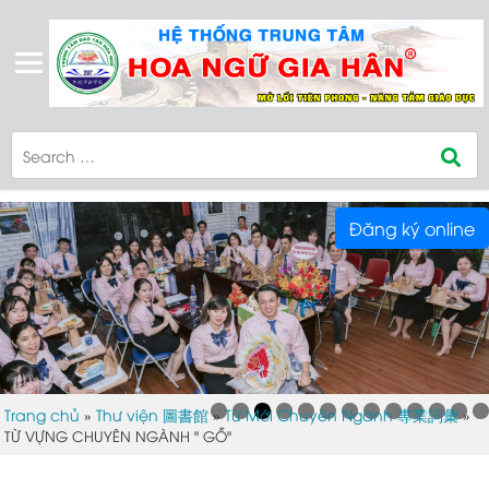
Đăng ký online
Trang chủ
Thư viện 圖書館
Từ Mới Chuyên Ngành 專業詞彙
»
»
»
TỪ VỰNG CHUYÊN NGÀNH " GỖ"