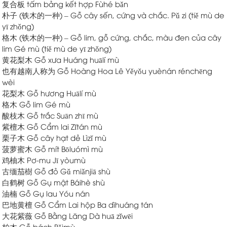
复合板 tấm bảng kết hợp
Fùhé bǎn
朴子 (铁木的一种) – Gỗ cây sến, cứng và chắc.
Pǔ zi (tiě mù de
yī zhǒng)
格木 (铁木的一种) – Gỗ lim, gỗ cứng, chắc, màu đen của cây
lim
Gé mù (tiě mù de yī zhǒng)
黄花梨木 Gỗ xưa
Huáng huālí mù
也有越南人称为 Gỗ Hoàng Hoa Lê
Yěyǒu yuènán rénchēng
wèi
花梨木 Gỗ hương
Huālí mù
格木 Gỗ lim
Gé mù
酸枝木 Gỗ trắc
Suān zhī mù
紫檀木 Gỗ Cẩm lai
Zǐtán mù
栗子木 Gỗ cây hạt dẻ
Lìzǐ mù
菠萝蜜木 Gỗ mít
Bōluómì mù
鸡柚木 Pơ-mu
Jī yòumù
古缅茄樹 Gỗ đỏ
Gǔ miǎnjiā shù
白鹤树 Gỗ Gụ mật
Báihè shù
油楠 Gỗ Gụ lau
Yóu nán
巴地黄檀 Gỗ Cẩm Lai hộp
Ba dìhuáng tán
大花紫薇 Gỗ Bằng Lăng
Dà huā zǐwēi
柏木 Gỗ bách
Bǎimù