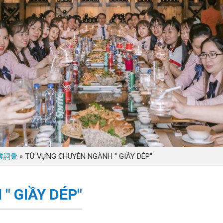
»
TỪ VỰNG CHUYÊN NGÀNH " GIẦY DÉP"
 專業詞彙
" GIẦY DÉP"