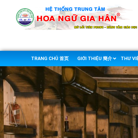
TRANG CHỦ 首页
GIỚI THIỆU 簡介
THƯ V