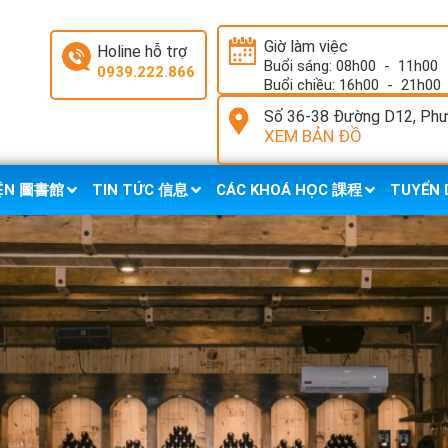
Giờ làm việc
Holine hỗ trợ
Buổi sáng: 08h00
-
11h00
0939.222.866
Buổi chiều: 16h00
-
21h00
Số 36-38 Đường D12, Phườ
XEM BẢN ĐỒ
IỆN 圖書館
TIN TỨC 信息
CÁC KHOÁ HỌC 課程
TUYỂN