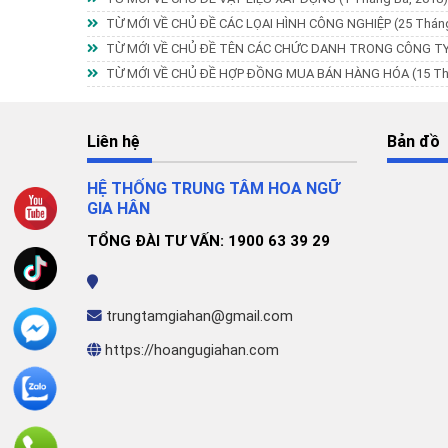
TỪ MỚI VỀ CHỦ ĐỀ CÁC LỌAI HÌNH CÔNG NGHIỆP
(25 Thán
TỪ MỚI VỀ CHỦ ĐỀ TÊN CÁC CHỨC DANH TRONG CÔNG T
TỪ MỚI VỀ CHỦ ĐỀ HỢP ĐỒNG MUA BÁN HÀNG HÓA
(15 T
Liên hệ
Bản đồ
HỆ THỐNG TRUNG TÂM HOA NGỮ
GIA HÂN
TỔNG ĐÀI TƯ VẤN: 1900 63 39 29
trungtamgiahan@gmail.com
https://hoangugiahan.com