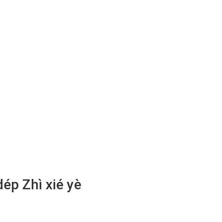
dép
Zhì xié yè