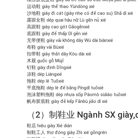
运动鞋 giày thể thao
Yùndòng xié
沙地鞋 giày đi cát (giày nhẹ có đế cao su)
Shā dì xié
露跟女鞋 dép quai hậu nữ
Lù gēn nǚ xié
高跟鞋 giày cao gót
Gāogēnxié
底跟鞋 giày đế thấp
Dǐ gēn xié
无带便鞋 giày vải không dây
Wú dài biànxié
布鞋 giày vải
Bùxié
扣带鞋 giày thắt dây
Kòu dài xié
木屐 guốc gỗ
Mùjī
钉鞋 giày đinh
Dīngxié
凉鞋 dép
Liángxié
拖鞋 dép lê
Tuōxié
平底拖鞋 dép lê đế bằng
Píngdǐ tuōxié
泡沫塑料拖鞋 dép nhựa xốp
Pàomò sùliào tuōxié
帆布胶底鞋 giày đế kếp
Fānbù jiāo dǐ xié
（2）制鞋业 Ngành SX giày,
鞋店 hiệu giày
Xié diàn
制鞋工人 thợ đóng giày
Zhì xié gōngrén