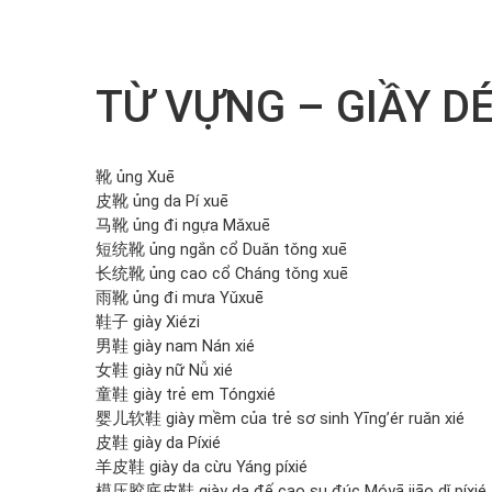
TỪ VỰNG – GIẦY D
靴 ủng Xuē
皮靴 ủng da Pí xuē
马靴 ủng đi ngựa Mǎxuē
短统靴 ủng ngắn cổ
Duǎn tǒng xuē
长统靴 ủng cao cổ
Cháng tǒng xuē
雨靴 ủng đi mưa
Yǔxuē
鞋子 giày
Xiézi
男鞋 giày nam
Nán xié
女鞋 giày nữ
Nǚ xié
童鞋 giày trẻ em
Tóngxié
婴儿软鞋 giày mềm của trẻ sơ sinh
Yīng’ér ruǎn xié
皮鞋 giày da
Píxié
羊皮鞋 giày da cừu
Yáng píxié
模压胶底皮鞋 giày da đế cao su đúc
Móyā jiāo dǐ píxié