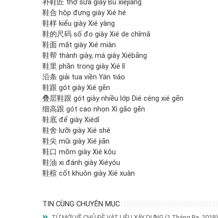
补鞋匠 thợ sửa giày
Bǔ xiéjiang
鞋合 hộp đựng giày
Xié hé
鞋样 kiểu giày
Xié yàng
鞋的尺码 số đo giày
Xié de chǐmǎ
鞋面 mặt giày
Xié miàn
鞋帮 thành giày, má giày
Xiébāng
鞋里 phần trong giày
Xié lǐ
沿条 giải tua viền
Yán tiáo
鞋跟 gót giày
Xié gēn
叠层鞋跟 gót giày nhiều lớp
Dié céng xié gēn
细高跟 gót cao nhọn
Xì gāo gēn
鞋底 đế giày
Xiédǐ
鞋舍 lưỡi giày
Xié shě
鞋尖 mũi giày
Xié jiān
鞋口 mõm giày
Xié kǒu
鞋油 xi đánh giày
Xiéyóu
鞋楦 cốt khuôn giày
Xié xuàn
TIN CÙNG CHUYÊN MỤC
TỪ MỚI VỀ CHỦ ĐỀ VẬT LIỆU XÂY DỰNG
(1 Tháng Ba, 2018)