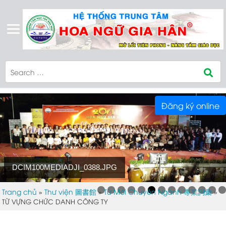
Đăng ký online
DCIM100MEDIADJI_0388.JPG
Trang chủ
Thư viện 圖書館
Từ Mới Chuyên Ngành 專業詞彙
»
»
»
TỪ VỰNG CHỨC DANH CÔNG TY