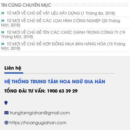
TIN CÙNG CHUYÊN MỤC
TỪ MỚI VỀ CHỦ ĐỀ VẬT LIỆU XÂY DỰNG
(1 Tháng Ba, 2018)
TỪ MỚI VỀ CHỦ ĐỀ CÁC LỌAI HÌNH CÔNG NGHIỆP
(25 Tháng
Một, 2018)
TỪ MỚI VỀ CHỦ ĐỀ TÊN CÁC CHỨC DANH TRONG CÔNG TY
(19
Tháng Một, 2018)
TỪ MỚI VỀ CHỦ ĐỀ HỢP ĐỒNG MUA BÁN HÀNG HÓA
(15 Tháng
Một, 2018)
Liên hệ
HỆ THỐNG TRUNG TÂM HOA NGỮ GIA HÂN
TỔNG ĐÀI TƯ VẤN: 1900 63 39 29
trungtamgiahan@gmail.com
https://hoangugiahan.com