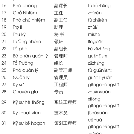
16
Phó phòng
副课长
fù kèzhǎng
17
Chủ Nhiệm
主任
zhǔrèn
18
Phó chủ nhiệm
副主任
fù zhǔrèn
19
Trợ lí
助理
zhùlǐ
20
Thư ký
秘 书
mìshū
21
Trưởng nhóm
领班
lǐngbān
22
Tổ phó
副组长
Fù zǔzhǎng
23
Bộ phận quản lý
管理师
guǎnlǐ shī
24
Tổ Trưởng
组长
zǔzhǎng
25
Phó quản lý
副管理师
fù guǎnlǐshī
26
Quản lý
管理员
guǎnlǐ yuán
27
Kỹ sư
工程师
gōngchéngshī
28
Chuyên gia
专员
zhuānyuán
xìtǒng
29
Kỹ sư hệ thống
系统工程师
gōngchéngshī
30
Kỹ thuật viên
技术员
jìshùyuán
cèhuà
31
Kỹ sư kế hoạch
策划工程师
gōngchéngshī
zhǔrèn