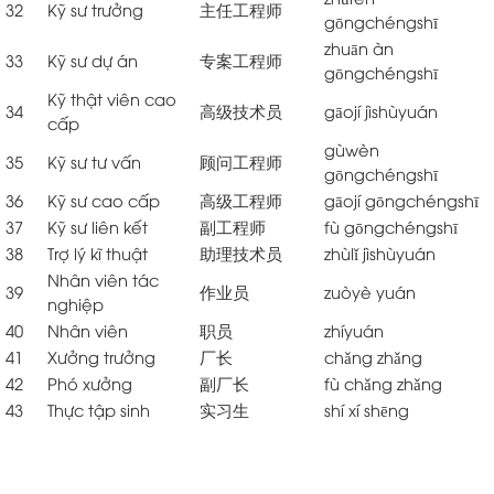
32
Kỹ sư trưởng
主任工程师
gōngchéngshī
zhuān àn
33
Kỹ sư dự án
专案工程师
gōngchéngshī
Kỹ thật viên cao
34
高级技术员
gāojí jìshùyuán
cấp
gùwèn
35
Kỹ sư tư vấn
顾问工程师
gōngchéngshī
36
Kỹ sư cao cấp
高级工程师
gāojí gōngchéngshī
37
Kỹ sư liên kết
副工程师
fù gōngchéngshī
38
Trợ lý kĩ thuật
助理技术员
zhùlǐ jìshùyuán
Nhân viên tác
39
作业员
zuòyè yuán
nghiệp
40
Nhân viên
职员
zhíyuán
41
Xưởng trưởng
厂长
chǎng zhǎng
42
Phó xưởng
副厂长
fù chǎng zhǎng
43
Thực tập sinh
实习生
shí xí shēng