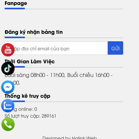
Fanpage
Đăng ký nhận bảng tin
Thời Gian Làm Việc
Buổi sáng 08h00 - 11h00, Buổi chiều 16h00 -
21h00.
Thống kê truy cập
Đang online: 0
Số lượt truy cập: 289161
Designed by
Halink Web