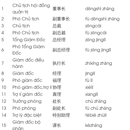
Chủ tịch hội đồng
1
董事长
dǒngshì zhǎng
quản trị
2
Phó Chủ tịch
副董事长
fù dǒngshì zhǎng
3
Chủ tịch
总裁
zǒngcái
4
Phó Chủ tịch
副总裁
fù zǒngcái
5
Tổng Giám Đốc
总经理
zǒng jīnglǐ
Phó Tổng Giám
6
副总经理
fù zǒng jīnglǐ
Đốc
Giám đốc điều
7
执行长
zhíxíng zhǎng
hành
8
Giám đốc
经理
jīnglǐ
9
Phó giám đốc
福理
fù lǐ
10
Phó giám đốc,trợ lí
协理
xiélǐ
11
Trợ lí giám đốc
襄理
xiānglǐ
12
Trưởng phòng
处长
chù zhǎng
13
Phó phòng
副处长
fù chù zhǎng
14
Trợ lý đặc biệt
特别助理
tèbié zhùlǐ
Giám đốc bộ
15
课长
kèzhǎng
phận