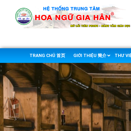
TRANG CHỦ 首页
GIỚI THIỆU 簡介
THƯ V