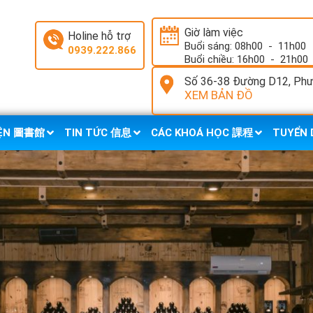
Giờ làm việc
Holine hỗ trợ
Buổi sáng: 08h00
-
11h00
0939.222.866
Buổi chiều: 16h00
-
21h00
Số 36-38 Đường D12, Phườ
XEM BẢN ĐỒ
IỆN 圖書館
TIN TỨC 信息
CÁC KHOÁ HỌC 課程
TUYỂN