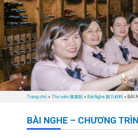
»
»
»
BÀI 
Trang chủ
Thư viện 圖書館
Bài Nghe 聽力材料
BÀI NGHE – CHƯƠNG TRÌNH