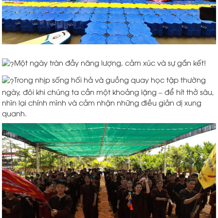
Một ngày tràn đầy năng lượng, cảm xúc và sự gắn kết!
Trong nhịp sống hối hả và guồng quay học tập thường
ngày, đôi khi chúng ta cần một khoảng lặng – để hít thở sâu,
nhìn lại chính mình và cảm nhận những điều giản dị xung
quanh.