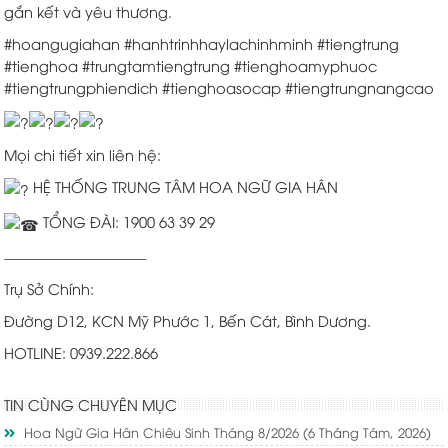
gắn kết và yêu thương.
#hoangugiahan
#hanhtrinhhaylachinhminh
#tiengtrung
#tienghoa
#trungtamtiengtrung
#tienghoamyphuoc
#tiengtrungphiendich
#tienghoasocap
#tiengtrungnangcao
Mọi chi tiết xin liên hệ:
HỆ THỐNG TRUNG TÂM HOA NGỮ GIA HÂN
TỔNG ĐÀI: 1900 63 39 29
—————————–
Trụ Sở Chính:
Đường D12, KCN Mỹ Phước 1, Bến Cát, Bình Dương.
HOTLINE: 0939.222.866
TIN CÙNG CHUYÊN MỤC
Hoa Ngữ Gia Hân Chiêu Sinh Tháng 8/2026
(6 Tháng Tám, 2026)