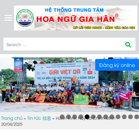
Đăng ký online
DCIM100MEDIADJI_0388.JPG
Trang chủ
Tin tức 信息
»
»
Hành Trình Hãy Là Chính Mình
20/04/2025