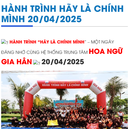
HÀNH TRÌNH HÃY LÀ CHÍNH
MÌNH 20/04/2025
HÀNH TRÌNH “HÃY LÀ CHÍNH MÌNH
” – MỘT NGÀY
HOA NGỮ
ĐÁNG NHỚ CÙNG HỆ THỐNG TRUNG TÂM
GIA HÂN
20/04/2025