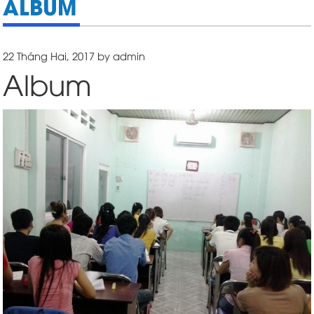
ALBUM
Posted
22 Tháng Hai, 2017
by
admin
on
Album