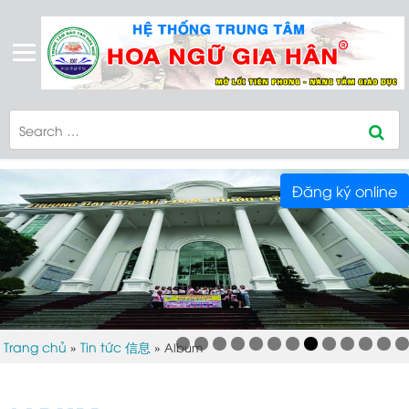
Đăng ký online
Trang chủ
Tin tức 信息
»
»
Album