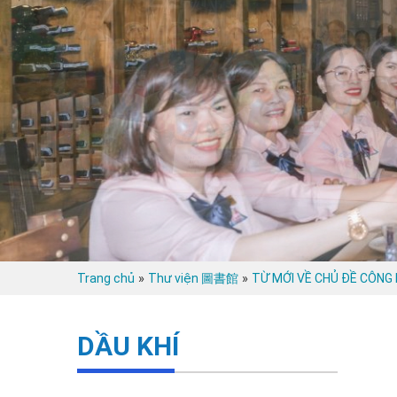
»
»
Trang chủ
Thư viện 圖書館
TỪ MỚI VỀ CHỦ ĐỀ CÔNG 
DẦU KHÍ