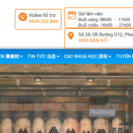
Giờ làm việc
Holine hỗ trợ
Buổi sáng: 08h00
-
11h00
0939.222.866
Buổi chiều: 16h00
-
21h00
Số 36-38 Đường D12, Phườ
XEM BẢN ĐỒ
IỆN 圖書館
TIN TỨC 信息
CÁC KHOÁ HỌC 課程
TUYỂN