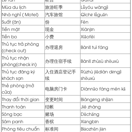
Mùa du lịch
旅游旺季
Lǚyóu wàngjì
Nhà nghỉ ( Motel)
汽车旅馆
Qìchē lǚguǎn
Suất (ăn)
份
Fèn
Tiền mặt
现金
Xiànjīn
Tiền bo
小费
Xiǎofèi
Thủ tục trả phòng
办理退房
Bànlǐ tuì fáng
(check out)
Thủ tục nhận
办理住宿手续
Bànlǐ zhùsù shǒuxù
phòng(check in)
Thủ tục đăng ký
入住酒店登记手
Rùzhù jiǔdiàn dēngjì
khách sạn
续
shǒuxù
Thẻ phòng (mở
电脑房门卡
Diànnǎo fáng mén kǎ
cửa)
Thay đổi thời gian
变更时间
Biàngēng shíjiān
Thanh toán
结帐
Jié zhàng
Sòng bạc
赌场
Dǔchǎng
Sâm panh
香槟
Xiāngbīn
Phòng tiêu chuẩn
标准间
Biāozhǔn jiān