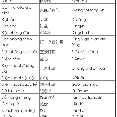
Buffet
自助餐
Zìzhùcān
Căn hộ kiểu gia
家庭式房间
Jiātíng shì fángjiān
đình
Đại sảnh
大堂
Dàtáng
Đặt cọc
订金
Dìngjīn
Đặt phòng đơn
订单间
Dìngdān jiān
Đặt phòng theo
Dìng yīgè tuán de
订一个团的房
đoàn
fáng
Đặt phòng trực tiếp
直接订房
Zhíjiē dìngfáng
Điểm tâm
点心
Diǎnxīn
Điện thoại đường
长途电话
Chángtú diànhuà
dài
Điện thoại nội bộ
内线
Nèixiàn
Điện thoại quốc tế
国际电话
Guójì diànhuà
Đồ lưu niệm
纪念品
Jìniànpǐn
Đồ tráng miệng
饭后甜点
Fàn hòu tiándiǎn
Giảm giá
减价
Jiǎn jià
Khách sạn( Hotel)
饭店
Fàndiàn
Lễ tân
柜台
Guìtái