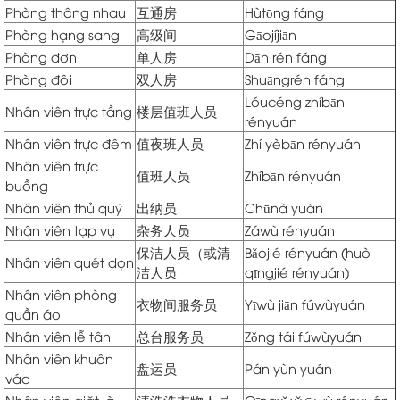
Phòng thông nhau
互通房
Hùtōng fáng
Phòng hạng sang
高级间
Gāojíjiān
Phòng đơn
单人房
Dān rén fáng
Phòng đôi
双人房
Shuāngrén fáng
Lóucéng zhíbān
Nhân viên trực tầng
楼层值班人员
rényuán
Nhân viên trực đêm
值夜班人员
Zhí yèbān rényuán
Nhân viên trực
值班人员
Zhíbān rényuán
buồng
Nhân viên thủ quỹ
出纳员
Chūnà yuán
Nhân viên tạp vụ
杂务人员
Záwù rényuán
保洁人员（或清
Bǎojié rényuán (huò
Nhân viên quét dọn
洁人员
qīngjié rényuán)
Nhân viên phòng
衣物间服务员
Yīwù jiān fúwùyuán
quần áo
Nhân viên lễ tân
总台服务员
Zǒng tái fúwùyuán
Nhân viên khuôn
盘运员
Pán yùn yuán
vác