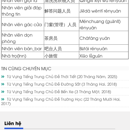
Nhân viên giặt là
清洗洗衣物人员
Qīngxǐ xǐyī wù rényuán
Nhân viên giải đáp
解答问题人员
Jiědá wèntí rényuán
thông tin
Ménchuāng (guǎnlǐ)
Nhân viên gác cửa
门窗(管理）人员
rényuán
Nhân viên dọn
茶房员
Cháfáng yuán
phòng
Nhân viên bàn_bar
吧台人员
Bātái rényuán
Nhà trọ(Inn)
小旅馆
Xiǎo lǚguǎn
TIN CÙNG CHUYÊN MỤC
Từ Vựng Tiếng Trung Chủ Đề Thời Tiết
(20 Tháng Năm, 2025)
Từ Vựng Tiếng Trung Chủ Đề Đường Sắt
(3 Tháng Hai, 2018)
Từ Vựng Tiếng Trung Chủ Đề Bến Xe
(3 Tháng Một, 2018)
Từ Vựng Tiếng Trung Chủ Đề Trường Học
(22 Tháng Mười Hai,
2017)
Liên hệ