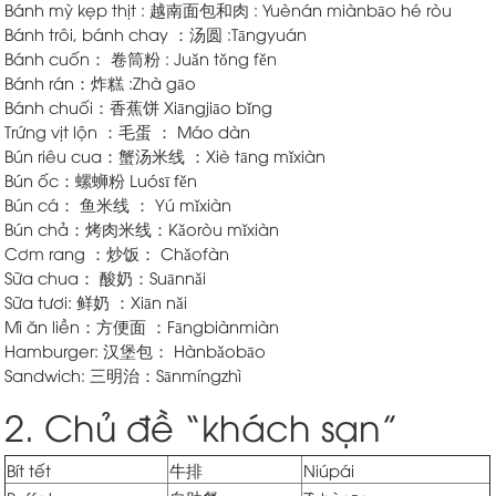
Bánh mỳ kẹp thịt : 越南面包和肉 : Yuènán miànbāo hé ròu
Bánh trôi, bánh chay ：汤圆 :Tāngyuán
Bánh cuốn： 卷筒粉 : Juǎn tǒng fěn
Bánh rán：炸糕 :Zhà gāo
Bánh chuối：香蕉饼 Xiāngjiāo bǐng
Trứng vịt lộn ：毛蛋 ： Máo dàn
Bún riêu cua：蟹汤米线 ：Xiè tāng mǐxiàn
Bún ốc：螺蛳粉 Luósī fěn
Bún cá： 鱼米线 ： Yú mǐxiàn
Bún chả：烤肉米线：Kǎoròu mǐxiàn
Cơm rang ：炒饭： Chǎofàn
Sữa chua： 酸奶：Suānnǎi
Sữa tươi: 鲜奶 ：Xiān nǎi
Mì ăn liền：方便面 ：Fāngbiànmiàn
Hamburger: 汉堡包： Hànbǎobāo
Sandwich: 三明治：Sānmíngzhì
2. Chủ đề “khách sạn”
Bít tết
牛排
Niúpái