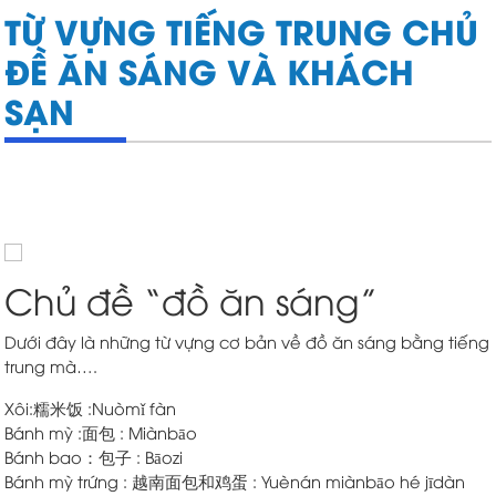
TỪ VỰNG TIẾNG TRUNG CHỦ
ĐỀ ĂN SÁNG VÀ KHÁCH
SẠN
Chủ đề “đồ ăn sáng”
Dưới đây là những từ vựng cơ bản về đồ ăn sáng bằng tiếng
trung mà….
Xôi:糯米饭 :Nuòmǐ fàn
Bánh mỳ :面包 : Miànbāo
Bánh bao：包子 : Bāozi
Bánh mỳ trứng : 越南面包和鸡蛋 : Yuènán miànbāo hé jīdàn