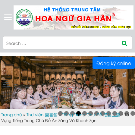
Đăng ký online
Trang chủ
Thư viện 圖書館
Tiếng Trung Chủ Đề 漢語主題
»
»
»
Từ
Vựng Tiếng Trung Chủ Đề Ăn Sáng Và Khách Sạn