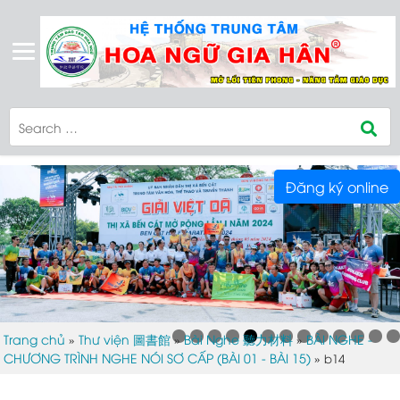
Đăng ký online
Trang chủ
Thư viện 圖書館
Bài Nghe 聽力材料
BÀI NGHE -
»
»
»
CHƯƠNG TRÌNH NGHE NÓI SƠ CẤP (BÀI 01 - BÀI 15)
»
b14