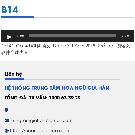
B14
Trình
00:00
00:00
chơi
“b14” từ b14 bởi 朗读女. Đã phát hành: 2018. Thể loại: 朗读女
Audio
软件合成声音.
Liên hệ
HỆ THỐNG TRUNG TÂM HOA NGỮ GIA HÂN
TỔNG ĐÀI TƯ VẤN: 1900 63 39 29
trungtamgiahan@gmail.com
https://hoangugiahan.com