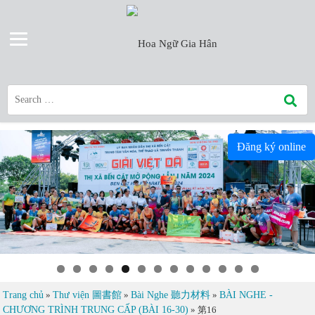
Đăng ký online
Trang chủ
»
Thư viện 圖書館
»
Bài Nghe 聽力材料
»
BÀI NGHE -
CHƯƠNG TRÌNH TRUNG CẤP (BÀI 16-30)
»
第16