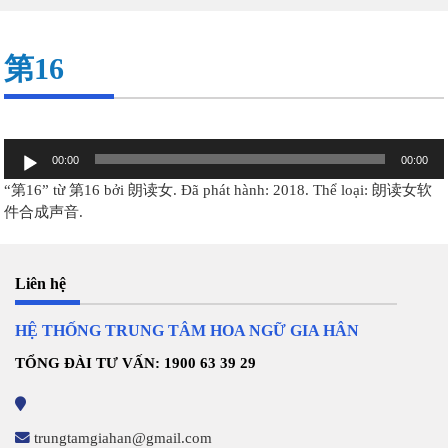
第16
Trình
00:00
00:00
chơi
“第16” từ 第16 bởi 朗读女. Đã phát hành: 2018. Thể loại: 朗读女软
Audio
件合成声音.
Liên hệ
HỆ THỐNG TRUNG TÂM HOA NGỮ GIA HÂN
TỔNG ĐÀI TƯ VẤN: 1900 63 39 29
trungtamgiahan@gmail.com