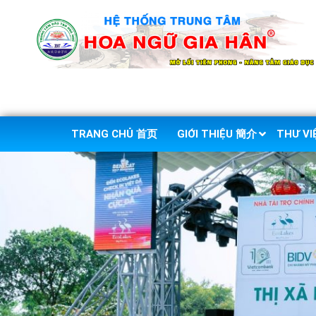
TRANG CHỦ 首页
GIỚI THIỆU 簡介
THƯ V