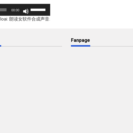
Sử
00:00
dụng
. Thể loại: 朗读女软件合成声音.
các
phím
mũi
tên
Fanpage
Lên/Xuống
để
tăng
hoặc
giảm
âm
lượng.