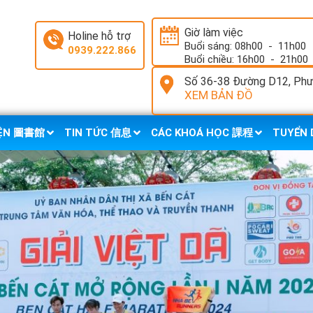
Giờ làm việc
Holine hỗ trợ
Buổi sáng: 08h00
-
11h00
0939.222.866
Buổi chiều: 16h00
-
21h00
Số 36-38 Đường D12, Phườ
XEM BẢN ĐỒ
IỆN 圖書館
TIN TỨC 信息
CÁC KHOÁ HỌC 課程
TUYỂN