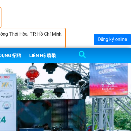
ng Thới Hòa, TP. Hồ Chí Minh.
Đăng ký online
 DỤNG 招聘
LIÊN HỆ 聯繫