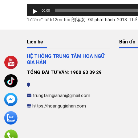
Trình
00:00
chơi
“b12mr” từ b12mr bởi 朗读女. Đã phát hành: 2018
Audio
Liên hệ
Bản đồ
HỆ THỐNG TRUNG TÂM HOA NGỮ
GIA HÂN
TỔNG ĐÀI TƯ VẤN: 1900 63 39 29
trungtamgiahan@gmail.com
https://hoangugiahan.com