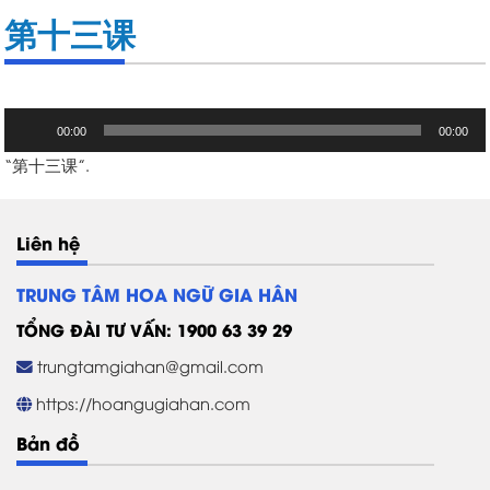
第十三课
Trình
00:00
00:00
chơi
“第十三课”.
Audio
Liên hệ
TRUNG TÂM HOA NGỮ GIA HÂN
TỔNG ĐÀI TƯ VẤN: 1900 63 39 29
trungtamgiahan@gmail.com
https://hoangugiahan.com
Bản đồ