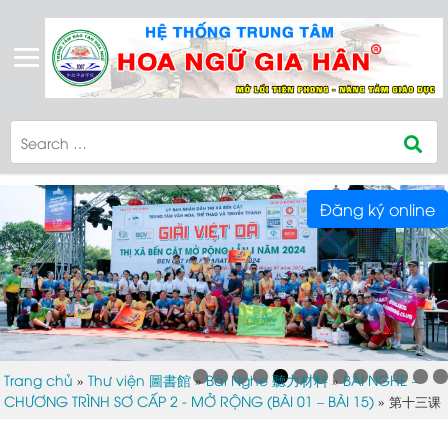
Đăng ký online
Trang chủ
Thư viện 圖書館
Bài Nghe 聽力材料
BÀI NGHE –
»
»
»
CHƯƠNG TRÌNH SƠ CẤP 2 - MỞ RỘNG (BÀI 01 – BÀI 15)
»
第十三课