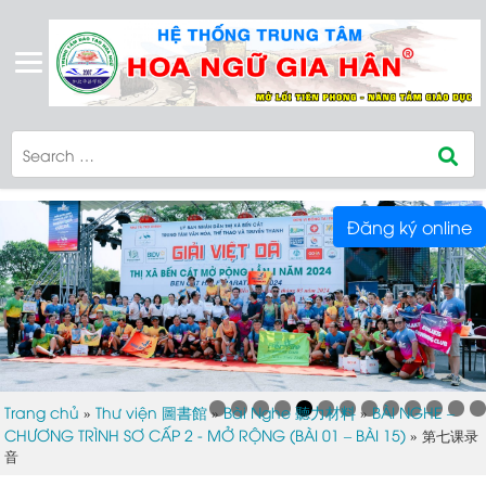
Đăng ký online
Trang chủ
Thư viện 圖書館
Bài Nghe 聽力材料
BÀI NGHE –
»
»
»
CHƯƠNG TRÌNH SƠ CẤP 2 - MỞ RỘNG (BÀI 01 – BÀI 15)
»
第七课录
音