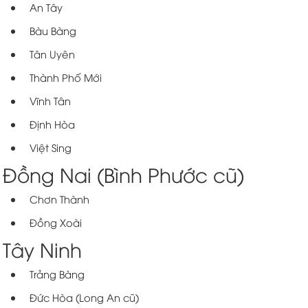
An Tây
Bàu Bàng
Tân Uyên
Thành Phố Mới
Vĩnh Tân
Định Hòa
Việt Sing
Đồng Nai (Bình Phước cũ)
Chơn Thành
Đồng Xoài
Tây Ninh
Trảng Bàng
Đức Hòa (Long An cũ)