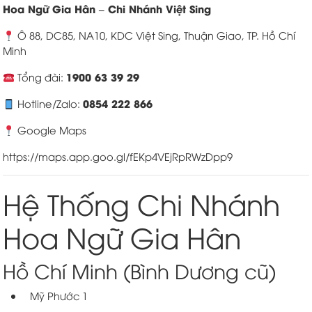
Hoa Ngữ Gia Hân – Chi Nhánh Việt Sing
Ô 88, DC85, NA10, KDC Việt Sing, Thuận Giao, TP. Hồ Chí
Minh
1900 63 39 29
Tổng đài:
0854 222 866
Hotline/Zalo:
Google Maps
https://maps.app.goo.gl/fEKp4VEjRpRWzDpp9
Hệ Thống Chi Nhánh
Hoa Ngữ Gia Hân
Hồ Chí Minh (Bình Dương cũ)
Mỹ Phước 1