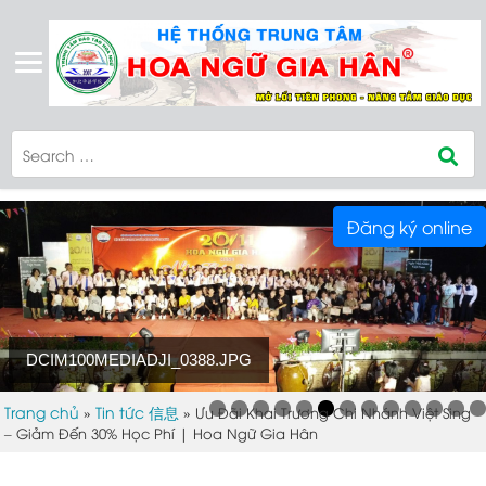
Đăng ký online
DCIM100MEDIADJI_0388.JPG
Trang chủ
Tin tức 信息
»
»
Ưu Đãi Khai Trương Chi Nhánh Việt Sing
– Giảm Đến 30% Học Phí | Hoa Ngữ Gia Hân