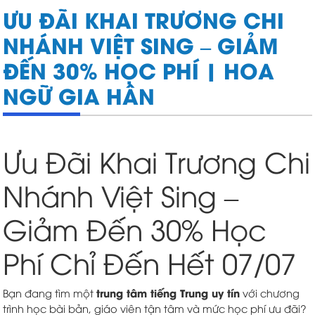
ƯU ĐÃI KHAI TRƯƠNG CHI
NHÁNH VIỆT SING – GIẢM
ĐẾN 30% HỌC PHÍ | HOA
NGỮ GIA HÂN
Ưu Đãi Khai Trương Chi
Nhánh Việt Sing –
Giảm Đến 30% Học
Phí Chỉ Đến Hết 07/07
trung tâm tiếng Trung uy tín
Bạn đang tìm một
với chương
trình học bài bản, giáo viên tận tâm và mức học phí ưu đãi?