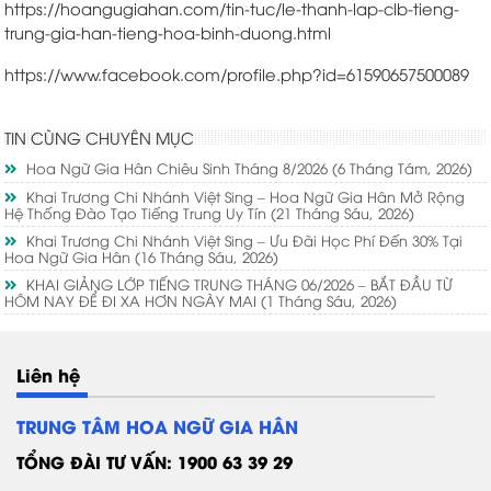
https://hoangugiahan.com/tin-tuc/le-thanh-lap-clb-tieng-
trung-gia-han-tieng-hoa-binh-duong.html
https://www.facebook.com/profile.php?id=61590657500089
TIN CÙNG CHUYÊN MỤC
Hoa Ngữ Gia Hân Chiêu Sinh Tháng 8/2026
(6 Tháng Tám, 2026)
Khai Trương Chi Nhánh Việt Sing – Hoa Ngữ Gia Hân Mở Rộng
Hệ Thống Đào Tạo Tiếng Trung Uy Tín
(21 Tháng Sáu, 2026)
Khai Trương Chi Nhánh Việt Sing – Ưu Đãi Học Phí Đến 30% Tại
Hoa Ngữ Gia Hân
(16 Tháng Sáu, 2026)
KHAI GIẢNG LỚP TIẾNG TRUNG THÁNG 06/2026 – BẮT ĐẦU TỪ
HÔM NAY ĐỂ ĐI XA HƠN NGÀY MAI
(1 Tháng Sáu, 2026)
Liên hệ
TRUNG TÂM HOA NGỮ GIA HÂN
TỔNG ĐÀI TƯ VẤN: 1900 63 39 29