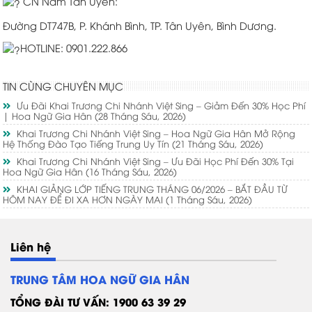
CN Nam Tân Uyên:
Đường DT747B, P. Khánh Bình, TP. Tân Uyên, Bình Dương.
HOTLINE: 0901.222.866
TIN CÙNG CHUYÊN MỤC
Ưu Đãi Khai Trương Chi Nhánh Việt Sing – Giảm Đến 30% Học Phí
| Hoa Ngữ Gia Hân
(28 Tháng Sáu, 2026)
Khai Trương Chi Nhánh Việt Sing – Hoa Ngữ Gia Hân Mở Rộng
Hệ Thống Đào Tạo Tiếng Trung Uy Tín
(21 Tháng Sáu, 2026)
Khai Trương Chi Nhánh Việt Sing – Ưu Đãi Học Phí Đến 30% Tại
Hoa Ngữ Gia Hân
(16 Tháng Sáu, 2026)
KHAI GIẢNG LỚP TIẾNG TRUNG THÁNG 06/2026 – BẮT ĐẦU TỪ
HÔM NAY ĐỂ ĐI XA HƠN NGÀY MAI
(1 Tháng Sáu, 2026)
Liên hệ
TRUNG TÂM HOA NGỮ GIA HÂN
TỔNG ĐÀI TƯ VẤN: 1900 63 39 29