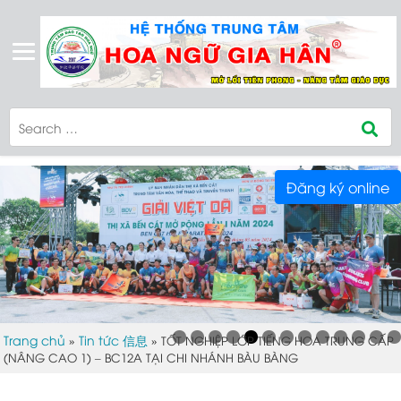
Đăng ký online
Trang chủ
Tin tức 信息
»
»
TỐT NGHIỆP LỚP TIẾNG HOA TRUNG CẤP
(NÂNG CAO 1) – BC12A TẠI CHI NHÁNH BÀU BÀNG