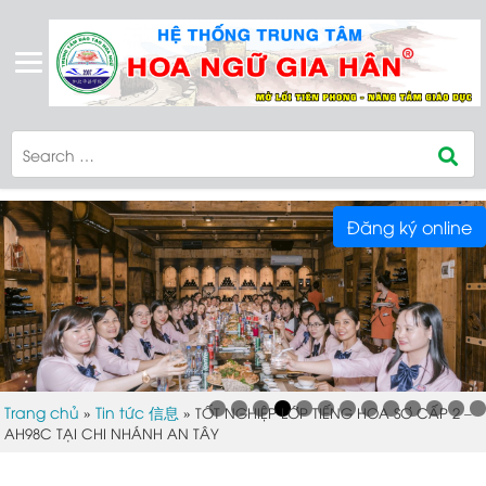
Đăng ký online
Trang chủ
Tin tức 信息
»
»
TỐT NGHIỆP LỚP TIẾNG HOA SƠ CẤP 2 –
AH98C TẠI CHI NHÁNH AN TÂY