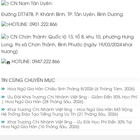
CN Nam Tân Uyên:
Đường DT747B, P. Khánh Bình, TP. Tân Uyên, Bình Dương.
HOTLINE: 0901.222.866
CN Chơn Thành: Quốc lộ 13, tổ 8, khu 10, phường Hưng
Long, thị xã Chơn Thành, Bình Phước (ngày 19/03/2024 khai
trương)
HOTLINE: 0947.222.866
TIN CÙNG CHUYÊN MỤC
Hoa Ngữ Gia Hân Chiêu Sinh Tháng 8/2026
(6 Tháng Tám, 2026)
Ưu Đãi Khai Trương Chi Nhánh Việt Sing – Giảm Đến 30% Học Phí
| Hoa Ngữ Gia Hân
(28 Tháng Sáu, 2026)
Khai Trương Chi Nhánh Việt Sing – Hoa Ngữ Gia Hân Mở Rộng
Hệ Thống Đào Tạo Tiếng Trung Uy Tín
(21 Tháng Sáu, 2026)
Khai Trương Chi Nhánh Việt Sing – Ưu Đãi Học Phí Đến 30% Tại
Hoa Ngữ Gia Hân
(16 Tháng Sáu, 2026)