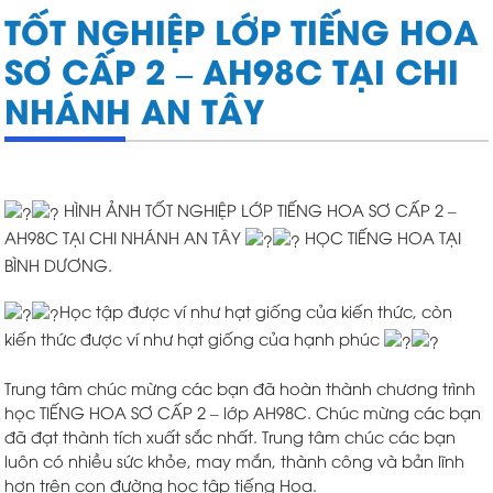
TỐT NGHIỆP LỚP TIẾNG HOA
SƠ CẤP 2 – AH98C TẠI CHI
NHÁNH AN TÂY
HÌNH ẢNH TỐT NGHIỆP LỚP TIẾNG HOA SƠ CẤP 2 –
AH98C TẠI CHI NHÁNH AN TÂY
HỌC TIẾNG HOA TẠI
BÌNH DƯƠNG.
Học tập được ví như hạt giống của kiến thức, còn
kiến thức được ví như hạt giống của hạnh phúc
Trung tâm chúc mừng các bạn đã hoàn thành chương trình
học TIẾNG HOA SƠ CẤP 2 – lớp AH98C. Chúc mừng các bạn
đã đạt thành tích xuất sắc nhất. Trung tâm chúc các bạn
luôn có nhiều sức khỏe, may mắn, thành công và bản lĩnh
hơn trên con đường học tập tiếng Hoa.