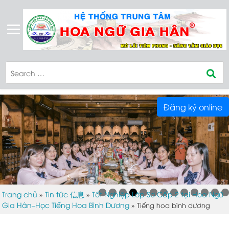
Đăng ký online
Trang chủ
Tin tức 信息
Tốt Nghiệp Lớp Sơ Cấp 2 tại Hoa Ngữ
»
»
Gia Hân–Học Tiếng Hoa Bình Dương
»
Tiếng hoa bình dương