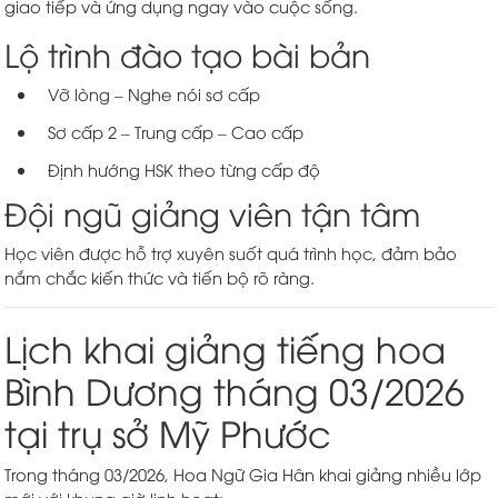
giao tiếp và ứng dụng ngay vào cuộc sống.
Lộ trình đào tạo bài bản
Vỡ lòng – Nghe nói sơ cấp
Sơ cấp 2 – Trung cấp – Cao cấp
Định hướng HSK theo từng cấp độ
Đội ngũ giảng viên tận tâm
Học viên được hỗ trợ xuyên suốt quá trình học, đảm bảo
nắm chắc kiến thức và tiến bộ rõ ràng.
Lịch khai giảng tiếng hoa
Bình Dương tháng 03/2026
tại trụ sở Mỹ Phước
Trong tháng 03/2026, Hoa Ngữ Gia Hân khai giảng nhiều lớp
mới với khung giờ linh hoạt: