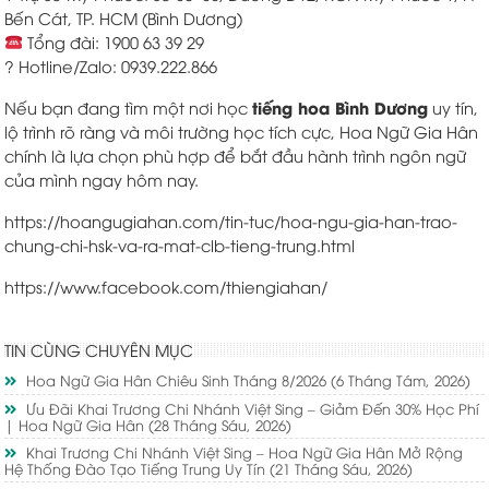
Bến Cát, TP. HCM (Bình Dương)
Tổng đài: 1900 63 39 29
? Hotline/Zalo: 0939.222.866
tiếng hoa Bình Dương
Nếu bạn đang tìm một nơi học
uy tín,
lộ trình rõ ràng và môi trường học tích cực, Hoa Ngữ Gia Hân
chính là lựa chọn phù hợp để bắt đầu hành trình ngôn ngữ
của mình ngay hôm nay.
https://hoangugiahan.com/tin-tuc/hoa-ngu-gia-han-trao-
chung-chi-hsk-va-ra-mat-clb-tieng-trung.html
https://www.facebook.com/thiengiahan/
TIN CÙNG CHUYÊN MỤC
Hoa Ngữ Gia Hân Chiêu Sinh Tháng 8/2026
(6 Tháng Tám, 2026)
Ưu Đãi Khai Trương Chi Nhánh Việt Sing – Giảm Đến 30% Học Phí
| Hoa Ngữ Gia Hân
(28 Tháng Sáu, 2026)
Khai Trương Chi Nhánh Việt Sing – Hoa Ngữ Gia Hân Mở Rộng
Hệ Thống Đào Tạo Tiếng Trung Uy Tín
(21 Tháng Sáu, 2026)