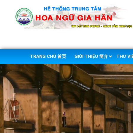
TRANG CHỦ 首页
GIỚI THIỆU 簡介
THƯ V