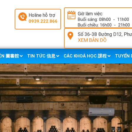
Giờ làm việc
Holine hỗ trợ
Buổi sáng: 08h00
-
11h00
0939.222.866
Buổi chiều: 16h00
-
21h00
Số 36-38 Đường D12, Phườ
XEM BẢN ĐỒ
IỆN 圖書館
TIN TỨC 信息
CÁC KHOÁ HỌC 課程
TUYỂN