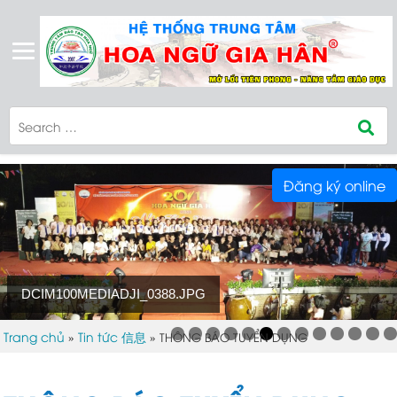
Đăng ký online
DCIM100MEDIADJI_0388.JPG
Trang chủ
Tin tức 信息
»
»
THÔNG BÁO TUYỂN DỤNG