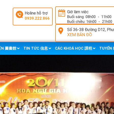
Giờ làm việc
Holine hỗ trợ
Buổi sáng: 08h00
-
11h00
0939.222.866
Buổi chiều: 16h00
-
21h00
Số 36-38 Đường D12, Phườ
XEM BẢN ĐỒ
IỆN 圖書館
TIN TỨC 信息
CÁC KHOÁ HỌC 課程
TUYỂN