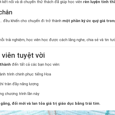
i kết nối và di chuyển thử thách đã giúp học viên
rèn luyện tinh t
 chân
lệ… đều khiến cho chuyến đi trở thành
một phần ký ức quý giá tron
ỗi trải nghiệm, học viên học được cách lắng nghe, chia sẻ và tin t
viên tuyệt vời
 thành
đến tất cả các bạn học viên:
ành trình chinh phục tiếng Hoa
hí tràn đầy năng lượng
ng chương trình lần này
ắng, đổi mới và lan tỏa giá trị giáo dục bằng trái tim.