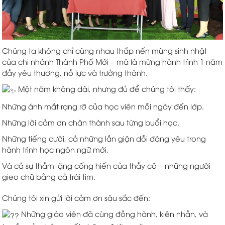
Chúng ta không chỉ cùng nhau thắp nến mừng sinh nhật
của chi nhánh Thành Phố Mới – mà là mừng hành trình 1 năm
đầy yêu thương, nỗ lực và trưởng thành.
Một năm không dài, nhưng đủ để chúng tôi thấy:
Những ánh mắt rạng rỡ của học viên mỗi ngày đến lớp.
Những lời cảm ơn chân thành sau từng buổi học.
Những tiếng cười, cả những lần giận dỗi đáng yêu trong
hành trình học ngôn ngữ mới.
Và cả sự thầm lặng cống hiến của thầy cô – những người
gieo chữ bằng cả trái tim.
Chúng tôi xin gửi lời cảm ơn sâu sắc đến:
Những giáo viên đã cùng đồng hành, kiên nhẫn, và