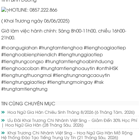
HOTLINE: 0857.222.866
( Khai Trương ngày 06/06/2025)
Giờ làm việc hành chính: Sáng 8h00-11h00, chiều 16h00-
21h00.
#hoangugiahan
#trungtamtienghoa
#tienghoagiaotiep
#tienghoabienphiendich
#tiengtrunggiaotiep
#tiengtrungcongso
#trungtamtienghoabinhduong
#tienghoacoban
#trungtamtienghoauytin
#onthiHSK
#tiengtrungthuongmai
#tiengtrungnangcaouytin
#tiengtrunggiaotiep
#tiengtrungmoingay
#hsk
#trungtamtiengtrung
TIN CÙNG CHUYÊN MỤC
Hoa Ngữ Gia Hân Chiêu Sinh Tháng 8/2026
(6 Tháng Tám, 2026)
Ưu Đãi Khai Trương Chi Nhánh Việt Sing – Giảm Đến 30% Học Phí
| Hoa Ngữ Gia Hân
(28 Tháng Sáu, 2026)
Khai Trương Chi Nhánh Việt Sing – Hoa Ngữ Gia Hân Mở Rộng
Hệ Thống Đào Tạo Tiếng Trung Uy Tín
(21 Tháng Sáu, 2026)