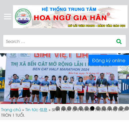
Đăng ký online
Trang chủ
Tin tức 信息
»
»
SINH NHẬT CHI NHÁNH THÀNH PHỐ MỚI
TRÒN 1 TUỔI.