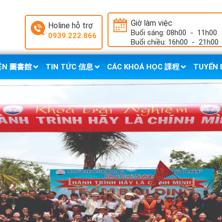
Giờ làm việc
Holine hỗ trợ
Buổi sáng: 08h00
-
11h00
0939.222.866
Buổi chiều: 16h00
-
21h00
IỆN 圖書館
TIN TỨC 信息
CÁC KHOÁ HỌC 課程
TUYỂN