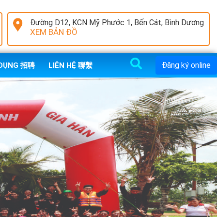
Đường D12, KCN Mỹ Phước 1, Bến Cát, Bình Dương
XEM BẢN ĐỒ
Đăng ký online
 DỤNG 招聘
LIÊN HỆ 聯繫