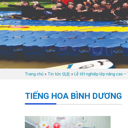
»
»
Trang chủ
Tin tức 信息
Lễ tốt nghiệp lớp nâng cao –
TIẾNG HOA BÌNH DƯƠNG