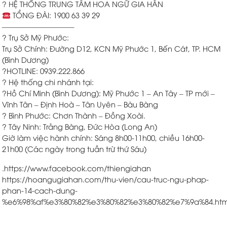
? HỆ THỐNG TRUNG TÂM HOA NGỮ GIA HÂN
TỔNG ĐÀI: 1900 63 39 29
—————————–
? Trụ Sở Mỹ Phước:
Trụ Sở Chính: Đường D12, KCN Mỹ Phước 1, Bến Cát, TP. HCM
(Bình Dương)
?HOTLINE: 0939.222.866
? Hệ thống chi nhánh tại:
?Hồ Chí Minh (Bình Dương): Mỹ Phước 1 – An Tây – TP mới –
Vĩnh Tân – Định Hoà – Tân Uyên – Bàu Bàng
? Bình Phước: Chơn Thành – Đồng Xoài.
? Tây Ninh: Trảng Bàng, Đức Hòa (Long An)
Giờ làm việc hành chính: Sáng 8h00-11h00, chiều 16h00-
21h00 (Các ngày trong tuần trừ thứ Sáu)
.
https://www.facebook.com/thiengiahan
https://hoangugiahan.com/thu-vien/cau-truc-ngu-phap-
phan-14-cach-dung-
%e6%98%af%e3%80%82%e3%80%82%e3%80%82%e7%9a%84.htm