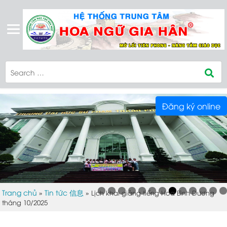
Đăng ký online
Trang chủ
Tin tức 信息
»
»
Lịch khai giảng tiếng Hoa Bình Dương
tháng 10/2025