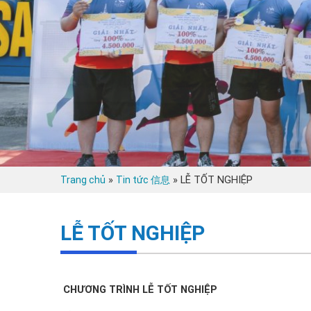
»
»
LỄ TỐT NGHIỆP
Trang chủ
Tin tức 信息
LỄ TỐT NGHIỆP
CHƯƠNG TRÌNH LỄ TỐT NGHIỆP