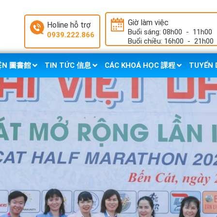
Giờ làm việc
Holine hỗ trợ
Buổi sáng: 08h00
-
11h00
0939.222.866
Buổi chiều: 16h00
-
21h00
IỆN 圖書館
TIN TỨC 信息
CÁC KHOÁ HỌC 課程
TUYỂN