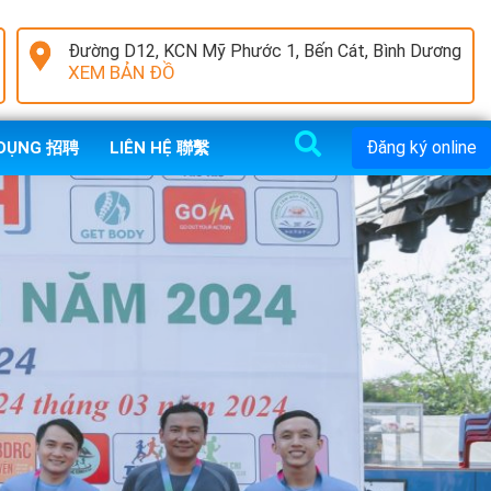
Đường D12, KCN Mỹ Phước 1, Bến Cát, Bình Dương
XEM BẢN ĐỒ
Đăng ký online
 DỤNG 招聘
LIÊN HỆ 聯繫