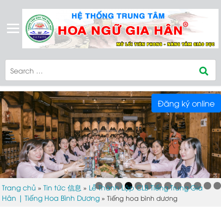
Đăng ký online
Trang chủ
Tin tức 信息
Lễ Thành Lập CLB Tiếng Trung Gia
»
»
Hân | Tiếng Hoa Bình Dương
»
Tiếng hoa bình dương