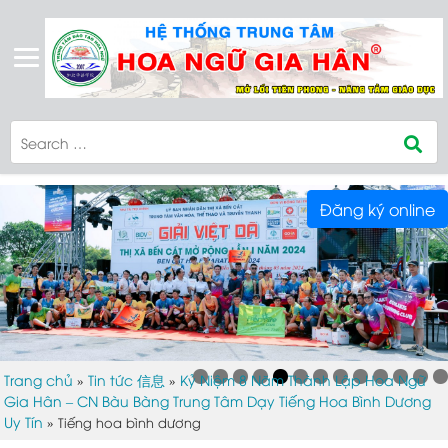
Đăng ký online
Trang chủ
Tin tức 信息
Kỷ Niệm 8 Năm Thành Lập Hoa Ngữ
»
»
Gia Hân – CN Bàu Bàng Trung Tâm Dạy Tiếng Hoa Bình Dương
Uy Tín
»
Tiếng hoa bình dương