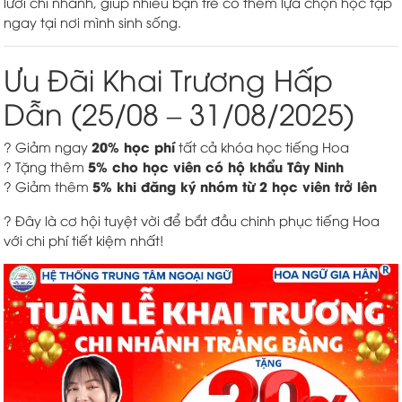
lưới chi nhánh, giúp nhiều bạn trẻ có thêm lựa chọn học tập
ngay tại nơi mình sinh sống.
Ưu Đãi Khai Trương Hấp
Dẫn (25/08 – 31/08/2025)
20% học phí
? Giảm ngay
tất cả khóa học tiếng Hoa
5% cho học viên có hộ khẩu Tây Ninh
? Tặng thêm
5% khi đăng ký nhóm từ 2 học viên trở lên
? Giảm thêm
? Đây là cơ hội tuyệt vời để bắt đầu chinh phục tiếng Hoa
với chi phí tiết kiệm nhất!