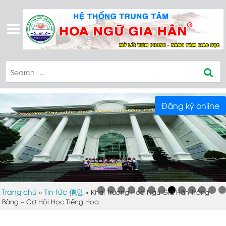
Đăng ký online
Trang chủ
Tin tức 信息
»
»
Khai Trương Hoa Ngữ Gia Hân Trảng
Bàng – Cơ Hội Học Tiếng Hoa