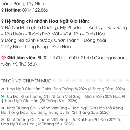
Trảng Bàng, Tây Ninh
Hotline
?
: 0914.122.866
Hệ thống chi nhánh Hoa Ngữ Gia Hân:
?
? Hồ Chí Minh (Bình Dương): Mỹ Phước 1 – An Tây – Bàu Bàng
– Tân Uyên – Thành Phố Mới – Vĩnh Tân – Định Hòa
? Đồng Nai (Bình Phước): Chơn Thành – Đồng Xoài
? Tây Ninh: Trảng Bàng – Đức Hòa
Giờ làm việc
: 8h00–11h00 | 16h00–21h00 (Các ngày trong
tuần, trừ Thứ Sáu)
TIN CÙNG CHUYÊN MỤC
Hoa Ngữ Gia Hân Chiêu Sinh Tháng 8/2026
(6 Tháng Tám, 2026)
Ưu Đãi Khai Trương Chi Nhánh Việt Sing – Giảm Đến 30% Học Phí
| Hoa Ngữ Gia Hân
(28 Tháng Sáu, 2026)
Khai Trương Chi Nhánh Việt Sing – Hoa Ngữ Gia Hân Mở Rộng
Hệ Thống Đào Tạo Tiếng Trung Uy Tín
(21 Tháng Sáu, 2026)
Khai Trương Chi Nhánh Việt Sing – Ưu Đãi Học Phí Đến 30% Tại
Hoa Ngữ Gia Hân
(16 Tháng Sáu, 2026)