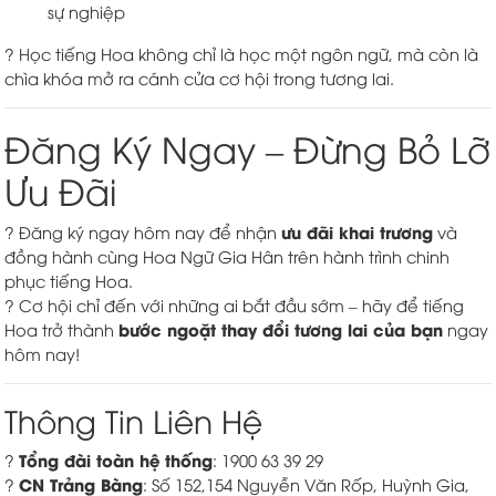
sự nghiệp
? Học tiếng Hoa không chỉ là học một ngôn ngữ, mà còn là
chìa khóa mở ra cánh cửa cơ hội trong tương lai.
Đăng Ký Ngay – Đừng Bỏ Lỡ
Ưu Đãi
ưu đãi khai trương
? Đăng ký ngay hôm nay để nhận
và
đồng hành cùng Hoa Ngữ Gia Hân trên hành trình chinh
phục tiếng Hoa.
? Cơ hội chỉ đến với những ai bắt đầu sớm – hãy để tiếng
bước ngoặt thay đổi tương lai của bạn
Hoa trở thành
ngay
hôm nay!
Thông Tin Liên Hệ
Tổng đài toàn hệ thống
?
: 1900 63 39 29
CN Trảng Bàng
?
: Số 152,154 Nguyễn Văn Rốp, Huỳnh Gia,