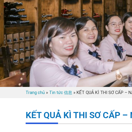
»
»
KẾT QUẢ KÌ THI SƠ CẤP – 
Trang chủ
Tin tức 信息
KẾT QUẢ KÌ THI SƠ CẤP –