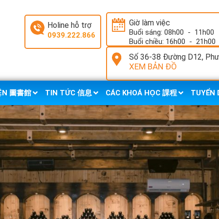
Giờ làm việc
Holine hỗ trợ
Buổi sáng: 08h00
-
11h00
0939.222.866
Buổi chiều: 16h00
-
21h00
Số 36-38 Đường D12, Phườ
XEM BẢN ĐỒ
IỆN 圖書館
TIN TỨC 信息
CÁC KHOÁ HỌC 課程
TUYỂN