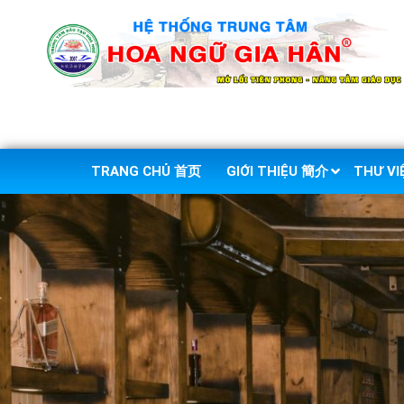
TRANG CHỦ 首页
GIỚI THIỆU 簡介
THƯ V