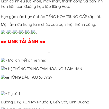
luôn có nhiều sức khỏe, may mắn, thành công và bản lĩnh
hơn trên con đường học tập tiếng Hoa.
Hẹn gặp các bạn ở khóa TIẾNG HOA TRUNG CẤP sắp tới.
Một lần nữa Trung tâm chúc các bạn thật thành công.
=> LINK TẢI ẢNH <=
—————————————-
Mọi chi tiết xin liên hệ:
HỆ THỐNG TRUNG TÂM HOA NGỮ GIA HÂN
TỔNG ĐÀI: 1900 63 39 29
—————————–
Trụ sở 1:
Đường D12, KCN Mỹ Phước 1, Bến Cát, Bình Dương.