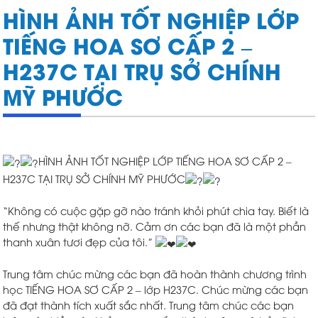
HÌNH ẢNH TỐT NGHIỆP LỚP
TIẾNG HOA SƠ CẤP 2 –
H237C TẠI TRỤ SỞ CHÍNH
MỸ PHƯỚC
HÌNH ẢNH TỐT NGHIỆP LỚP TIẾNG HOA SƠ CẤP 2 –
H237C TẠI TRỤ SỞ CHÍNH MỸ PHƯỚC
“Không có cuộc gặp gỡ nào tránh khỏi phút chia tay. Biết là
thế nhưng thật không nỡ. Cảm ơn các bạn đã là một phần
thanh xuân tươi đẹp của tôi.”
Trung tâm chúc mừng các bạn đã hoàn thành chương trình
học TIẾNG HOA SƠ CẤP 2 – lớp H237C. Chúc mừng các bạn
đã đạt thành tích xuất sắc nhất. Trung tâm chúc các bạn