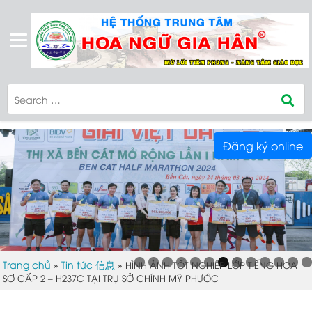
Đăng ký online
Trang chủ
Tin tức 信息
»
»
HÌNH ẢNH TỐT NGHIỆP LỚP TIẾNG HOA
SƠ CẤP 2 – H237C TẠI TRỤ SỞ CHÍNH MỸ PHƯỚC