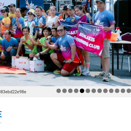
383ebd22e98e
E