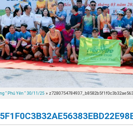
»
z7280754784937_b8582b5f1f0c3b32ae56
ng " Phú Yên " 30/11/25
B5F1F0C3B32AE56383EBD22E98