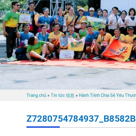
»
»
Trang chủ
Tin tức 信息
Hành Trình Chia Sẻ Yêu Thươ
Z7280754784937_B8582