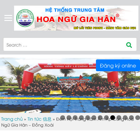
Đăng ký online
Trang chủ
Tin tức 信息
»
»
Đêm Hội Trăng Rằm Ấm Áp Cùng Hoa
Ngữ Gia Hân – Đồng Xoài