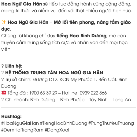
Hoa Ngữ Gia Hân
sẽ tiếp tục đồng hành cùng cộng đồng,
mang tri thức và niềm vui đến với thật nhiều người hơn nữa.
Hoa Ngữ Gia Hân – Mở lối tiên phong, nâng tầm giáo
dục.
tiếng Hoa Bình Dương
Chúng tôi không chỉ dạy
, mà còn
truyền cảm hứng sống tích cực và nhân văn đến mọi học
viên.
Liên hệ:
?
HỆ THỐNG TRUNG TÂM HOA NGỮ GIA HÂN
?
? Trụ sở chính: Đường D12, KCN Mỹ Phước 1, Bến Cát, Bình
Dương
Tổng đài: 1900 63 39 29 – Hotline: 0939 222 866
? Chi nhánh: Bình Dương – Bình Phước – Tây Ninh – Long An
Hashtag:
#HoaNguGiaHan #TiengHoaBinhDuong #TrungThuYeuThuong
#DemHoiTrangRam #DongXoai