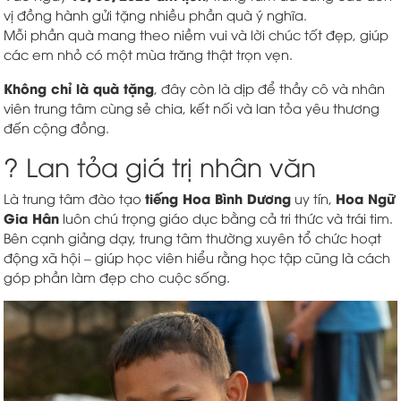
vị đồng hành gửi tặng nhiều phần quà ý nghĩa.
Mỗi phần quà mang theo niềm vui và lời chúc tốt đẹp, giúp
các em nhỏ có một mùa trăng thật trọn vẹn.
Không chỉ là quà tặng
, đây còn là dịp để thầy cô và nhân
viên trung tâm cùng sẻ chia, kết nối và lan tỏa yêu thương
đến cộng đồng.
? Lan tỏa giá trị nhân văn
tiếng Hoa Bình Dương
Hoa Ngữ
Là trung tâm đào tạo
uy tín,
Gia Hân
luôn chú trọng giáo dục bằng cả tri thức và trái tim.
Bên cạnh giảng dạy, trung tâm thường xuyên tổ chức hoạt
động xã hội – giúp học viên hiểu rằng học tập cũng là cách
góp phần làm đẹp cho cuộc sống.