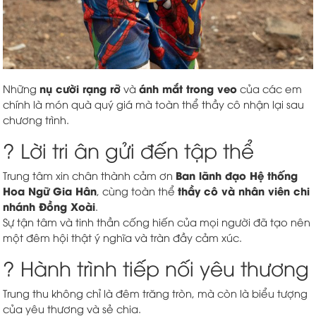
nụ cười rạng rỡ
ánh mắt trong veo
Những
và
của các em
chính là món quà quý giá mà toàn thể thầy cô nhận lại sau
chương trình.
? Lời tri ân gửi đến tập thể
Ban lãnh đạo Hệ thống
Trung tâm xin chân thành cảm ơn
Hoa Ngữ Gia Hân
thầy cô và nhân viên chi
, cùng toàn thể
nhánh Đồng Xoài
.
Sự tận tâm và tinh thần cống hiến của mọi người đã tạo nên
một đêm hội thật ý nghĩa và tràn đầy cảm xúc.
? Hành trình tiếp nối yêu thương
Trung thu không chỉ là đêm trăng tròn, mà còn là biểu tượng
của yêu thương và sẻ chia.