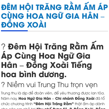
ĐÊM HỘI TRĂNG RẰM ẤM ÁP
CÙNG HOA NGỮ GIA HÂN –
ĐỒNG XOÀI
Đêm Hội Trăng Rằm Ấm
?
Áp Cùng Hoa Ngữ Gia
Hân – Đồng Xoài Tiếng
hoa bình dương.
? Niềm vui Trung Thu trọn vẹn
Trung thu là dịp để đoàn viên, để yêu thương được lan tỏa.
Hoa Ngữ Gia Hân – Chi nhánh Đồng Xoài
Năm nay,
đã tổ
“Đêm Hội Trăng Rằm”
chức chương trình
thật ấm áp dành
Khu phố Bưng Sê, P. Đồng Xoài, Đồng
cho các em nhỏ tại