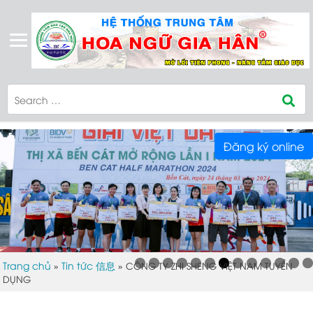
Đăng ký online
Trang chủ
Tin tức 信息
»
»
CÔNG TY ZHI SHENG VIỆT NAM TUYỂN
DỤNG