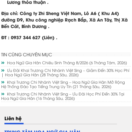
Lương thỏa thuận .
Địa chỉ: Công ty Zhi Sheng Việt Nam, Lô A6 ( Khu A4)
đường D9, Khu công nghiệp Rạch Bắp, Xã An Tây, Thị Xã
Bến Cát, Bình Dương .
ĐT : 0937 344 627 (Liên) .
TIN CÙNG CHUYÊN MỤC
Hoa Ngữ Gia Hân Chiêu Sinh Tháng 8/2026
(6 Tháng Tám, 2026)
Ưu Đãi Khai Trương Chi Nhánh Việt Sing – Giảm Đến 30% Học Phí
| Hoa Ngữ Gia Hân
(28 Tháng Sáu, 2026)
Khai Trương Chi Nhánh Việt Sing – Hoa Ngữ Gia Hân Mở Rộng
Hệ Thống Đào Tạo Tiếng Trung Uy Tín
(21 Tháng Sáu, 2026)
Khai Trương Chi Nhánh Việt Sing – Ưu Đãi Học Phí Đến 30% Tại
Hoa Ngữ Gia Hân
(16 Tháng Sáu, 2026)
Liên hệ
TRUNG TÂM HOA NGỮ GIA HÂN