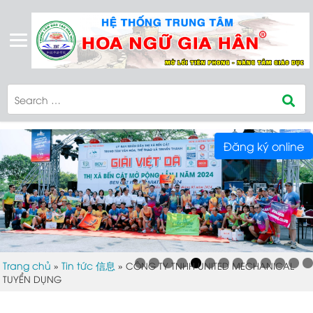
Đăng ký online
Trang chủ
Tin tức 信息
»
»
CÔNG TY TNHH UNITED MECHANICAL
TUYỂN DỤNG