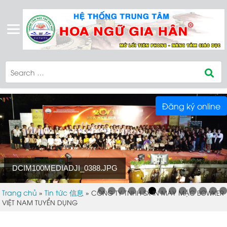
Đăng ký online
DCIM100MEDIADJI_0388.JPG
Trang chủ
Tin tức 信息
»
»
CÔNG TY TNHH SX IN MAY MẶC BOWKER
VIỆT NAM TUYỂN DỤNG