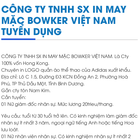
CÔNG TY TNHH SX IN MAY
MẶC BOWKER VIỆT NAM
TUYỂN DỤNG
CÔNG TY TNHH SX IN MAY MẶC BOWKER VIỆT NAM. Là Cty
100% vốn Hong Kong.
Chuyên in LOGO quần áo thể thao của Adidas xuất khẩu.
Địa chỉ: Lô C 1.5, Đường Đ3 KCN Đồng An 2, Phường Hoà
Phú, TP Thủ Dầu Một, Tỉnh Bình Dương.
Gần cty tôn Nam Kim.
Cần tuyển:
01 Nữ giám đốc nhân sự. Mức lương 20trieu/thang.
Yêu cầu: tuổi từ 30 tuổi trở lên. Có kinh nghiệm làm giám đốc
nhân sự ít nhất 3 năm, ngoại ngữ tiếng Anh hoặc tiếng Hoa
lưu loát.
01 Nữ nhân viên nhân sự. Có kinh nghiệm nhân sự ít nhất 2