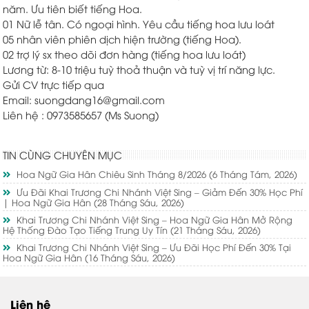
năm. Ưu tiên biết tiếng Hoa.
01 Nữ lễ tân. Có ngoại hình. Yêu cầu tiếng hoa lưu loát
05 nhân viên phiên dịch hiện trường (tiếng Hoa).
02 trợ lý sx theo dõi đơn hàng (tiếng hoa lưu loát)
Lương từ: 8-10 triệu tuỳ thoả thuận và tuỳ vị trí năng lực.
Gửi CV trực tiếp qua
Email: suongdang16@gmail.com
Liên hệ : 0973585657 (Ms Suong)
TIN CÙNG CHUYÊN MỤC
Hoa Ngữ Gia Hân Chiêu Sinh Tháng 8/2026
(6 Tháng Tám, 2026)
Ưu Đãi Khai Trương Chi Nhánh Việt Sing – Giảm Đến 30% Học Phí
| Hoa Ngữ Gia Hân
(28 Tháng Sáu, 2026)
Khai Trương Chi Nhánh Việt Sing – Hoa Ngữ Gia Hân Mở Rộng
Hệ Thống Đào Tạo Tiếng Trung Uy Tín
(21 Tháng Sáu, 2026)
Khai Trương Chi Nhánh Việt Sing – Ưu Đãi Học Phí Đến 30% Tại
Hoa Ngữ Gia Hân
(16 Tháng Sáu, 2026)
Liên hệ