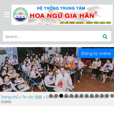
Đăng ký online
Trang chủ
Tin tức 信息
»
»
CÔNG TY TNHH SHENG CHANG TUYỂN
DỤNG