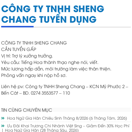
CÔNG TY TNHH SHENG
CHANG TUYỂN DỤNG
CÔNG TY TNHH SHENG CHANG
CẦN TUYỂN GẤP
Vị trí: Trợ lý xưởng trưởng.
Yêu cầu: Tiếng Hoa thành thạo nghe nói, viết.
Mức lương hấp dẫn, môi trường làm việc thân thiện.
Phỏng vấn ngay khi nộp hồ sơ.
Liên hệ pv: Công ty TNHH Sheng Chang – KCN Mỹ Phước 2 –
Bến Cát – BD. 0274 3553577 – 110
TIN CÙNG CHUYÊN MỤC
Hoa Ngữ Gia Hân Chiêu Sinh Tháng 8/2026
(6 Tháng Tám, 2026)
Ưu Đãi Khai Trương Chi Nhánh Việt Sing – Giảm Đến 30% Học Phí
| Hoa Ngữ Gia Hân
(28 Tháng Sáu, 2026)