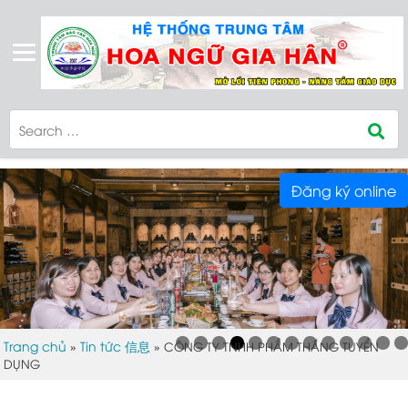
Đăng ký online
Trang chủ
Tin tức 信息
»
»
CÔNG TY TNHH PHẨM THẮNG TUYỂN
DỤNG