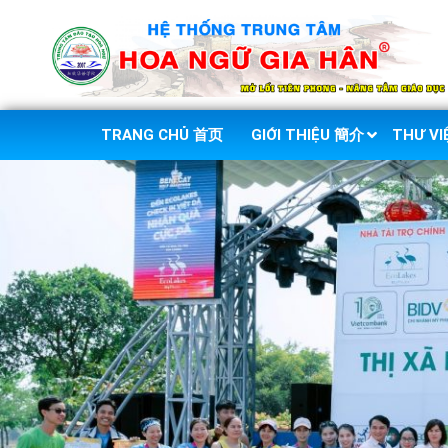
TRANG CHỦ 首页
GIỚI THIỆU 簡介
THƯ V