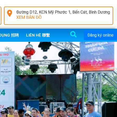
Đường D12, KCN Mỹ Phước 1, Bến Cát, Bình Dương
XEM BẢN ĐỒ
Đăng ký online
 DỤNG 招聘
LIÊN HỆ 聯繫