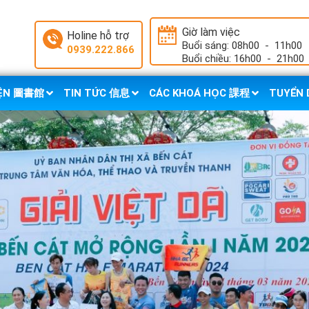
Giờ làm việc
Holine hỗ trợ
Buổi sáng: 08h00
-
11h00
0939.222.866
Buổi chiều: 16h00
-
21h00
IỆN 圖書館
TIN TỨC 信息
CÁC KHOÁ HỌC 課程
TUYỂN