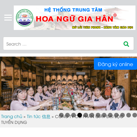
Đăng ký online
Trang chủ
Tin tức 信息
»
»
CÔNG TY CỔ PHẦN GIÀY ĐẠI LỘC
TUYỂN DỤNG