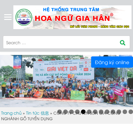
Đăng ký online
Trang chủ
Tin tức 信息
»
»
CÔNG TY CHUYÊN SƠN GIA CÔNG
NGHÀNH GỖ TUYỂN DỤNG