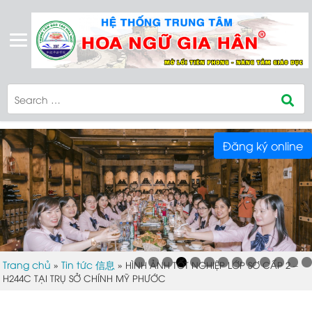
Đăng ký online
Trang chủ
Tin tức 信息
»
»
HÌNH ẢNH TỐT NGHIỆP LỚP SƠ CẤP 2 –
H244C TẠI TRỤ SỞ CHÍNH MỸ PHƯỚC