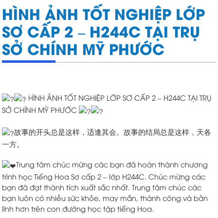
HÌNH ẢNH TỐT NGHIỆP LỚP
SƠ CẤP 2 – H244C TẠI TRỤ
SỞ CHÍNH MỸ PHƯỚC
HÌNH ẢNH TỐT NGHIỆP LỚP SƠ CẤP 2 – H244C TẠI TRỤ
SỞ CHÍNH MỸ PHƯỚC
故事的开头总是这样，适逢其会。故事的结局总是这样，天各
一方。
Trung tâm chúc mừng các bạn đã hoàn thành chương
trình học Tiếng Hoa Sơ cấp 2 – lớp H244C. Chúc mừng các
bạn đã đạt thành tích xuất sắc nhất. Trung tâm chúc các
bạn luôn có nhiều sức khỏe, may mắn, thành công và bản
lĩnh hơn trên con đường học tập tiếng Hoa.