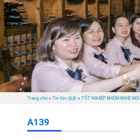
»
»
Trang chủ
Tin tức 信息
TỐT NGHIỆP NHÓM NGHE NÓI S
A139