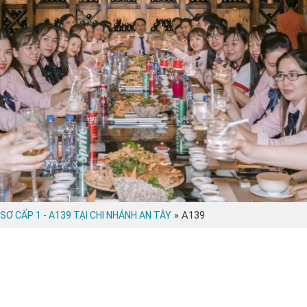
»
A139
Ơ CẤP 1 - A139 TẠI CHI NHÁNH AN TÂY