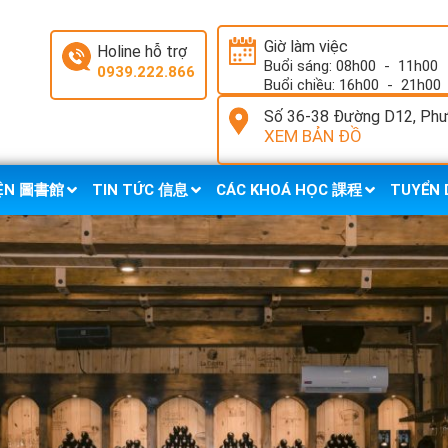
Giờ làm việc
Holine hỗ trợ
Buổi sáng: 08h00
-
11h00
0939.222.866
Buổi chiều: 16h00
-
21h00
Số 36-38 Đường D12, Phườ
XEM BẢN ĐỒ
IỆN 圖書館
TIN TỨC 信息
CÁC KHOÁ HỌC 課程
TUYỂN