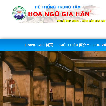
TRANG CHỦ 首页
GIỚI THIỆU 簡介
THƯ V