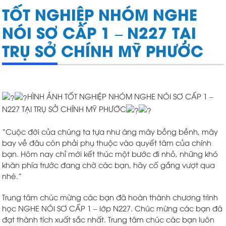
TỐT NGHIỆP NHÓM NGHE
NÓI SƠ CẤP 1 – N227 TẠI
TRỤ SỞ CHÍNH MỸ PHƯỚC
HÌNH ẢNH TỐT NGHIỆP NHÓM NGHE NÓI SƠ CẤP 1 –
N227 TẠI TRỤ SỞ CHÍNH MỸ PHƯỚC
“Cuộc đời của chúng ta tựa như áng mây bồng bềnh, mây
bay về đâu còn phải phụ thuộc vào quyết tâm của chính
bạn. Hôm nay chỉ mới kết thúc một bước đi nhỏ, những khó
khăn phía trước đang chờ các bạn, hãy cố gắng vượt qua
nhé.”
Trung tâm chúc mừng các bạn đã hoàn thành chương trình
học NGHE NÓI SƠ CẤP 1 – lớp N227. Chúc mừng các bạn đã
đạt thành tích xuất sắc nhất. Trung tâm chúc các bạn luôn