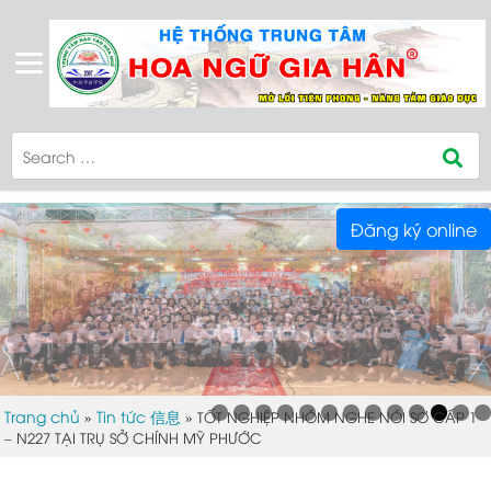
Đăng ký online
Trang chủ
Tin tức 信息
»
»
TỐT NGHIỆP NHÓM NGHE NÓI SƠ CẤP 1
– N227 TẠI TRỤ SỞ CHÍNH MỸ PHƯỚC