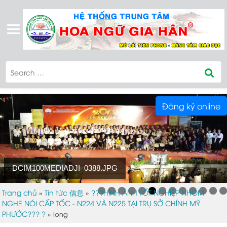
Đăng ký online
DCIM100MEDIADJI_0388.JPG
Trang chủ
Tin tức 信息
???HÌNH ẢNH TỐT NGHIỆP NHÓM
»
»
NGHE NÓI CẤP TỐC - N224 VÀ N225 TẠI TRỤ SỞ CHÍNH MỸ
PHƯỚC??? ?
»
long