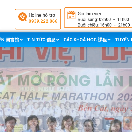
Giờ làm việc
Holine hỗ trợ
Buổi sáng: 08h00
-
11h00
0939.222.866
Buổi chiều: 16h00
-
21h00
IỆN 圖書館
TIN TỨC 信息
CÁC KHOÁ HỌC 課程
TUYỂN