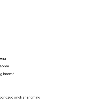
hèng
hàomǎ
ng hàomǎ
ōngzuò jīnglì zhèngmíng