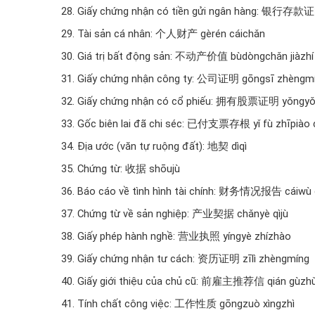
28. Giấy chứng nhận có tiền gửi ngân hàng: 银行存款证
29. Tài sản cá nhân: 个人财产 gèrén cáichǎn
30. Giá trị bất động sản: 不动产价值 bùdòngchǎn jiàzhí
31. Giấy chứng nhận công ty: 公司证明 gōngsī zhèngm
32. Giấy chứng nhận có cổ phiếu: 拥有股票证明 yǒngyǒ
33. Gốc biên lai đã chi séc: 已付支票存根 yǐ fù zhīpiào
34. Địa ước (văn tự ruộng đất): 地契 dìqì
35. Chứng từ: 收据 shōujù
36. Báo cáo về tình hình tài chính: 财务情况报告 cáiwù
37. Chứng từ về sản nghiệp: 产业契据 chǎnyè qìjù
38. Giấy phép hành nghề: 营业执照 yíngyè zhízhào
39. Giấy chứng nhận tư cách: 资历证明 zīlì zhèngmíng
40. Giấy giới thiệu của chủ cũ: 前雇主推荐信 qián gùzhǔ t
41. Tính chất công việc: 工作性质 gōngzuò xìngzhì