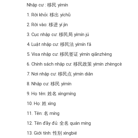
Nhập cư : 移民 yímín
1. Rời khỏi: 移出 yíchū
2. Rời vào: 移进 yí jìn
3. Cục nhập cư: 移民局 yímín jú
4. Luật nhập cư: 移民法 yímín fǎ
5. Visa nhập cư: 移民签证 yímín qiānzhèng
6. Chính sách nhập cư: 移民政策 yímín zhèngcè
7. Nơi nhập cư: 移民点 yímín diǎn
8. Nhập cư: 移民 yímín
9. Họ tên: 姓名 xìngmíng
10. Họ: 姓 xìng
11. Tên: 名 míng
12. Tên đầy đủ: 全名 quán míng
13. Giới tính: 性别 xìngbié