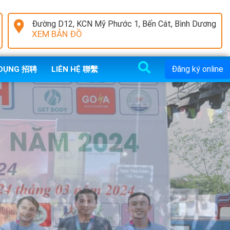
Đường D12, KCN Mỹ Phước 1, Bến Cát, Bình Dương
XEM BẢN ĐỒ
Đăng ký online
 DỤNG 招聘
LIÊN HỆ 聯繫