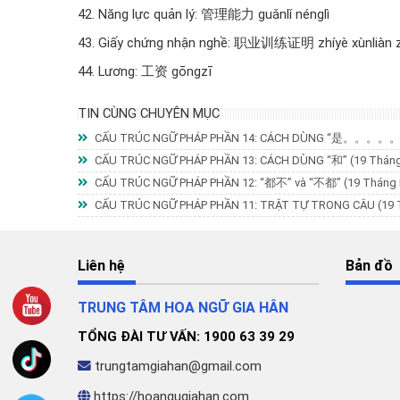
42. Năng lực quản lý: 管理能力 guǎnlǐ nénglì
43. Giấy chứng nhận nghề: 职业训练证明 zhíyè xùnliàn 
44. Lương: 工资 gōngzī
TIN CÙNG CHUYÊN MỤC
CẤU TRÚC NGỮ PHÁP PHẦN 14: CÁCH DÙNG “是。。。
CẤU TRÚC NGỮ PHÁP PHẦN 13: CÁCH DÙNG “和”
(19 Tháng
CẤU TRÚC NGỮ PHÁP PHẦN 12: “都不” và “不都”
(19 Tháng 
CẤU TRÚC NGỮ PHÁP PHẦN 11: TRẬT TỰ TRONG CÂU
(19 
Liên hệ
Bản đồ
TRUNG TÂM HOA NGỮ GIA HÂN
TỔNG ĐÀI TƯ VẤN: 1900 63 39 29
trungtamgiahan@gmail.com
https://hoangugiahan.com