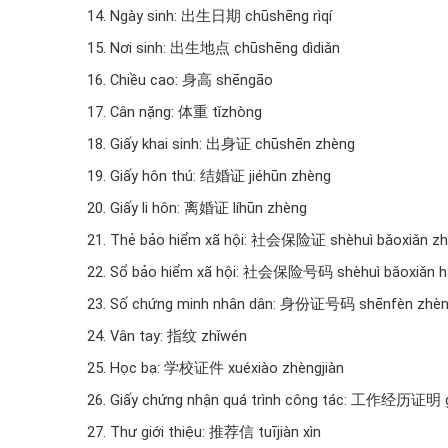
14. Ngày sinh: 出生日期 chūshēng rìqí
15. Nơi sinh: 出生地点 chūshēng dìdiǎn
16. Chiều cao: 身高 shēngāo
17. Cân nặng: 体重 tǐzhòng
18. Giấy khai sinh: 出身证 chūshēn zhèng
19. Giấy hôn thú: 结婚证 jiéhūn zhèng
20. Giấy li hôn: 离婚证 líhūn zhèng
21. Thẻ bảo hiểm xã hội: 社会保险证 shèhuì bǎoxiǎn z
22. Sổ bảo hiểm xã hội: 社会保险号码 shèhuì bǎoxiǎn 
23. Số chứng minh nhân dân: 身份证号码 shēnfèn zhè
24. Vân tay: 指纹 zhǐwén
25. Học bạ: 学校证件 xuéxiào zhèngjiàn
26. Giấy chứng nhận quá trình công tác: 工作经历证明 g
27. Thư giới thiệu: 推荐信 tuījiàn xìn