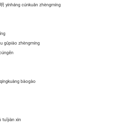
明 yínháng cúnkuǎn zhèngmíng
íng
u gǔpiào zhèngmíng
 cúngēn
 qíngkuàng bàogào
uījiàn xìn